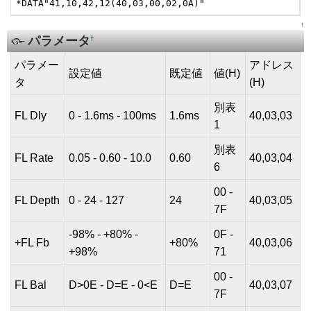
*DATA"41,10,42,12(40,03,00,02,0A)"
↑
パラメータ
†
パラメー
アドレス
設定値
既定値
値(H)
タ
(H)
別表
FL Dly
0 - 1.6ms - 100ms
1.6ms
40,03,03
1
別表
FL Rate
0.05 - 0.60 - 10.0
0.60
40,03,04
6
00 -
FL Depth
0 - 24 - 127
24
40,03,05
7F
-98% - +80% -
0F -
+FL Fb
+80%
40,03,06
+98%
71
00 -
FL Bal
D>0E - D=E - 0<E
D=E
40,03,07
7F