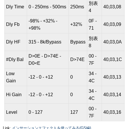
別表
Dly Time
0 - 250ms - 500ms
250ms
40,03,08
4
-98% - +32% -
0F -
Dly Fb
+32%
40,03,09
+98%
71
別表
Dly HF
315 - 8k/Bypass
Bypass
40,03,0A
8
D>0E - D>74E -
00 -
#Dly Bal
D>74E
40,03,1C
D0<E
7F
Low
34 -
-12 - 0 - +12
0
40,03,13
Gain
4C
34 -
Hi Gain
-12 - 0 - +12
0
40,03,14
4C
00 -
Level
0 - 127
127
40,03,16
7F
Link:
インサーションエフェクトを使ってみる(GS編)