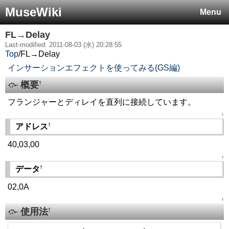
MuseWiki
Menu
FL→Delay
Last-modified: 2011-08-03 (水) 20:28:55
Top
/
FL→Delay
インサーションエフェクトを使ってみる(GS編)
概要
†
フランジャーとディレイを直列に接続しています。
↑
†
アドレス
40,03,00
↑
†
データ
02,0A
↑
使用法
†