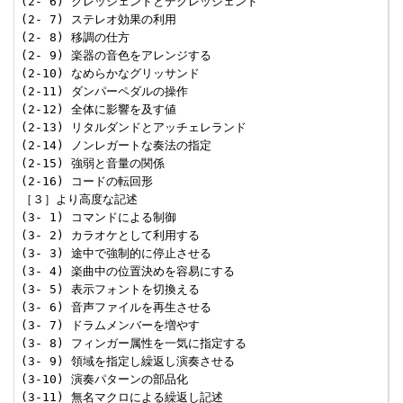
(2- 6) クレッシェンドとデクレッシェンド

(2- 7) ステレオ効果の利用

(2- 8) 移調の仕方

(2- 9) 楽器の音色をアレンジする

(2-10) なめらかなグリッサンド

(2-11) ダンパーペダルの操作

(2-12) 全体に影響を及す値

(2-13) リタルダンドとアッチェレランド

(2-14) ノンレガートな奏法の指定

(2-15) 強弱と音量の関係

(2-16) コードの転回形

［３］より高度な記述

(3- 1) コマンドによる制御

(3- 2) カラオケとして利用する

(3- 3) 途中で強制的に停止させる

(3- 4) 楽曲中の位置決めを容易にする

(3- 5) 表示フォントを切換える

(3- 6) 音声ファイルを再生させる

(3- 7) ドラムメンバーを増やす

(3- 8) フィンガー属性を一気に指定する

(3- 9) 領域を指定し繰返し演奏させる

(3-10) 演奏パターンの部品化

(3-11) 無名マクロによる繰返し記述
