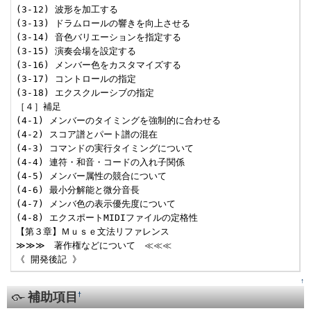
(3-12) 波形を加工する

(3-13) ドラムロールの響きを向上させる

(3-14) 音色バリエーションを指定する

(3-15) 演奏会場を設定する

(3-16) メンバー色をカスタマイズする

(3-17) コントロールの指定

(3-18) エクスクルーシブの指定

［４］補足

(4-1) メンバーのタイミングを強制的に合わせる

(4-2) スコア譜とパート譜の混在

(4-3) コマンドの実行タイミングについて

(4-4) 連符・和音・コードの入れ子関係

(4-5) メンバー属性の競合について

(4-6) 最小分解能と微分音長

(4-7) メンバ色の表示優先度について

(4-8) エクスポートMIDIファイルの定格性

【第３章】Ｍｕｓｅ文法リファレンス

≫≫≫　著作権などについて　≪≪≪

《 開発後記 》
↑
補助項目
†