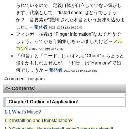
られているので、定義自体が自立していない気がし
ます。代案として、"listed chord"はどうでしょう
か？ 音要素が“羅列”された和音という意味を込めま
した。--
開発者
2021-12-23 (木) 10:26:40
フィンガー拍数は "Finger Infomation"なんてどうで
しょう。ってかもう編集しちゃいましたけど --
メル
ゴン
?
2009-07-30 (木) 20:17:16
「和音」と「コード」はいずれも"Chord"＞ちょっと
強引かもしれませんが、「和音」は"Harmony"で如
何でしょうか --
開発者
2010-03-23 (火) 11:44:59
#comment_nospam
Contents
†
↑
†
Chapter1 Outline of Application
1-1 What's Muse?
1-2 Installtion and Uninstallation
?