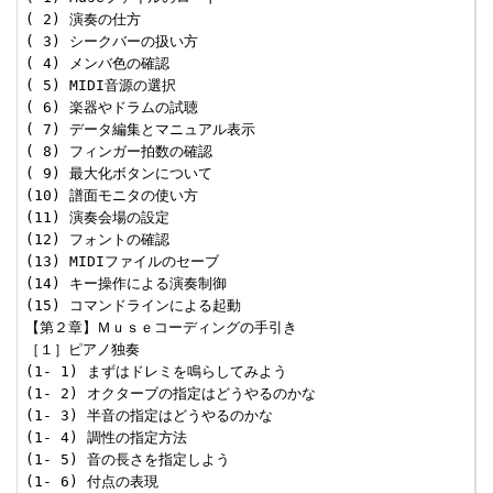
( 2) 演奏の仕方

( 3) シークバーの扱い方

( 4) メンバ色の確認

( 5) MIDI音源の選択

( 6) 楽器やドラムの試聴

( 7) データ編集とマニュアル表示

( 8) フィンガー拍数の確認

( 9) 最大化ボタンについて

(10) 譜面モニタの使い方

(11) 演奏会場の設定

(12) フォントの確認

(13) MIDIファイルのセーブ

(14) キー操作による演奏制御

(15) コマンドラインによる起動

【第２章】Ｍｕｓｅコーディングの手引き

［１］ピアノ独奏

(1- 1) まずはドレミを鳴らしてみよう

(1- 2) オクターブの指定はどうやるのかな

(1- 3) 半音の指定はどうやるのかな

(1- 4) 調性の指定方法

(1- 5) 音の長さを指定しよう

(1- 6) 付点の表現
