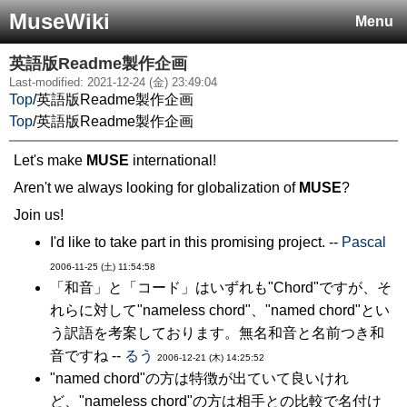
MuseWiki
Menu
英語版Readme製作企画
Last-modified: 2021-12-24 (金) 23:49:04
Top
/
英語版Readme製作企画
Top
/
英語版Readme製作企画
Let's make
MUSE
international!
Aren't we always looking for globalization of
MUSE
?
Join us!
I'd like to take part in this promising project. --
Pascal
2006-11-25 (土) 11:54:58
「和音」と「コード」はいずれも"Chord"ですが、そ
れらに対して"nameless chord"、"named chord"とい
う訳語を考案しております。無名和音と名前つき和
音ですね --
るう
2006-12-21 (木) 14:25:52
"named chord"の方は特徴が出ていて良いけれ
ど、"nameless chord"の方は相手との比較で名付け