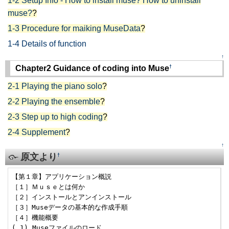
1-2 Setup Info - How to install muse? How to uninstall
muse?
?
1-3 Procedure for maiking MuseData
?
1-4 Details of function
↑
†
Chapter2 Guidance of coding into Muse
2-1 Playing the piano solo
?
2-2 Playing the ensemble
?
2-3 Step up to high coding
?
2-4 Supplement
?
↑
原文より
†
【第１章】アプリケーション概説

［１］Ｍｕｓｅとは何か

［２］インストールとアンインストール

［３］Museデータの基本的な作成手順

［４］機能概要

( 1) Museファイルのロード
