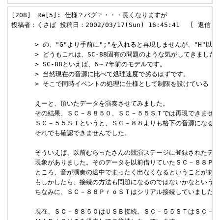
[208]　Re[5]: 仕様？バグ？・・・長くなりますが 

投稿者：くさば 投稿日：2002/03/17(Sun) 16:45:41　 [ 返信 ] 
      > の、"G"より手前に";"を入れると再現しませんが、"H"以
      > どうもこれは、SC-88固有の問題のような気がしてきました。
      > SC-88といえば、6～7年前のモデルです。

      > 当然現在の音源に比べて処理速度で劣るはずです。

      > そこで同時イベントの処理に仕様として制限を設けている

      えーと、頂いたデータを演奏させてみました。

      その結果、ＳＣ－８８５０、ＳＣ－５５ＳＴでは再現できません
      ＳＣ－５５ＳＴというと、ＳＣ－８８よりも格下の音源になるわ
      それでも確認できませんでした。

      そういえば、以前むらったさんの競演ステージに登録されたデー
      現象がありました。そのデータを以前借りていたＳＣ－８８Ｐｒ
      ところ、音が演奏の途中でまったく出なくなるということがあり
      もしかしたら、接続の方法も問題になるのではないかなという気
      ちなみに、ＳＣ－８８ＰｒｏＳＴはシリアル接続していました。

      現在、ＳＣ－８８５０はＵＳＢ接続。ＳＣ－５５ＳＴはＳＣ－８