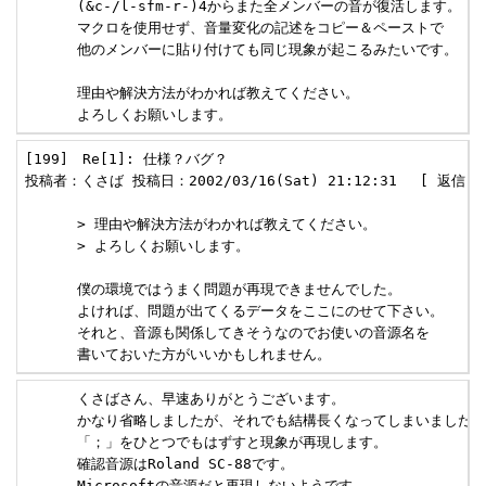
      (&c-/l-sfm-r-)4からまた全メンバーの音が復活します。

      マクロを使用せず、音量変化の記述をコピー＆ペーストで

      他のメンバーに貼り付けても同じ現象が起こるみたいです。

      理由や解決方法がわかれば教えてください。

      よろしくお願いします。
[199]　Re[1]: 仕様？バグ？ 

投稿者：くさば 投稿日：2002/03/16(Sat) 21:12:31　 [ 返信 ] 
      > 理由や解決方法がわかれば教えてください。

      > よろしくお願いします。

      僕の環境ではうまく問題が再現できませんでした。

      よければ、問題が出てくるデータをここにのせて下さい。

      それと、音源も関係してきそうなのでお使いの音源名を

      書いておいた方がいいかもしれません。
      くさばさん、早速ありがとうございます。

      かなり省略しましたが、それでも結構長くなってしまいました。

      「；」をひとつでもはずすと現象が再現します。

      確認音源はRoland SC-88です。

      Microsoftの音源だと再現しないようです。
