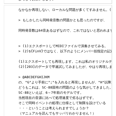
      なかなか再現しない、ローカルな問題が多くてすみません。(^_^;
      > もしかしたら同時発音数の問題かとも思ったのですが、

      同時発音数は64音あるはずなので、これではないと思われます。
      > (1)エクスポートしてMIDIファイルで演奏させてみる。

      > (2)${FinV}ではなく、以下のようにメンバ一括指定の記述
      (1)エクスポートしても再現します。これは私のオリジナルデー
      (2)[203]のデータで早速試してみましたが、やはり再現します
      > @ABCDEFGHIJKM

      の、"G"より手前に";"を入れると再現しませんが、"H"以降だ
      どうもこれは、SC-88固有の問題のような気がしてきました。

      SC-88といえば、6～7年前のモデルです。

      当然現在の音源に比べて処理速度で劣るはずです。

      そこで同時イベントの処理に仕様として制限を設けている

      ・・・ということは考えられますでしょうか？

      （マニュアルを読んでもサッパリわかりません！）