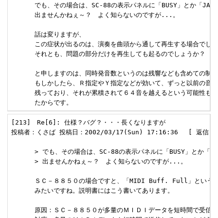
      でも、その場合は、SC-88の表示パネルに「BUSY」とか「JAM」
      出ませんかねぇ～？　よく知らないのですが...。

      話は変りますが、

      この症状が出るのは、演奏を曲頭から通して再生する場合でしょ
      それとも、問題の部分だけを再生しても起るのでしょうか？

      と申しますのは、同時発音数というのは残響なども含めての制約
      もしかしたら、Ｒ指定やＹ指定などが効いて、ずっと以前の音が
      残っており、それが累積されて６４音を越えるという可能性もあ
      たからです。
[213]　Re[6]: 仕様？バグ？・・・長くなりますが 

投稿者：くさば 投稿日：2002/03/17(Sun) 17:16:36　 [ 返信 ] 
      > でも、その場合は、SC-88の表示パネルに「BUSY」とか「JA
      > 出ませんかねぇ～？　よく知らないのですが...。

      ＳＣ－８８５０の場合ですと、「MIDI Buff. Full」という
      みたいですね。説明書にはこう書いてあります。

      原因：ＳＣ－８８５０が多量のＭＩＤＩデータを短時間で受信し