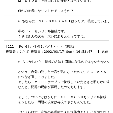
      ＭＩＤＩＯＵＴを経由しての接続となっています。

      何かの参考になりましたでしょうか？
      > ちなみに、ＳＣ－８８ＰｒｏＳＴはシリアル接続していました
      私のSC-88もシリアル接続です。

      くさばさんの説も、大いにありえそうですね。
[211]　Re[6]: 仕様？バグ？・・・（追試） 

投稿者：くさば 投稿日：2002/03/17(Sun) 16:53:47　 [ 返信 ] 
      > もしかしたら、接続の方法も問題になるのではないかなという
      という、自分の発した一言が気になったので、ＳＣ－５５ＳＴを
      につなぎ直してみました。

      そしたら、ＭＩＤＩケーブルで接続していたときと明らかに違う
      なんと、問題の現象が再現したのであります。

      そして、ついでとばかりに、ＳＣ－８８５０もシリアル接続にし
      そうしたら、問題の現象は再現できませんでした。

      というわけで、音源の処理能力＋転送能力あたりが原因でなは