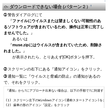
↑
ダウンロードできない場合 (パターン２）
†
➀
警告ダイアログにて
『
ファイルにウイルスまたは望ましくない可能性のあ
るソフトウェアが含まれているため、操作は正常に完了し
ませんでした。
』
あるいは
『
muse.zipにはウイルスが含まれていたため、削除さ
れました。
』
が表示されたら、とりあえず[OK]ボタンを押下。
➁
スクリーンの右下にある『通知アイコン』をクリック。
➂
通知一覧に『ウイルスと脅威の防止』の通知があるの
で、それをクリック。
『通知』から?にアプローチ出来ない場合は、以下の手順で?に到達する。
(1) スクリーン左下のWindowsアイコン(通称スタートアイコン)をクリ
(2) 歯車の形のアイコン『設定』をクリック
