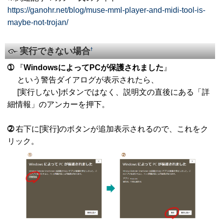
https://ganohr.net/blog/muse-mml-player-and-midi-tool-is-
maybe-not-trojan/
実行できない場合
†
➀
『
WindowsによってPCが保護されました
』
という警告ダイアログが表示されたら、
[実行しない]ボタンではなく、説明文の直後にある「詳
細情報」のアンカーを押下。
➁
右下に[実行]のボタンが追加表示されるので、これをク
リック。