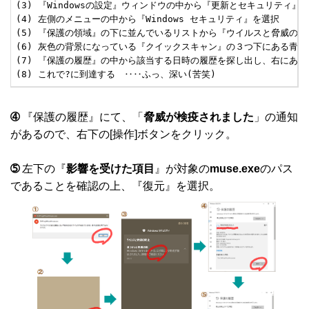
(3) 『Windowsの設定』ウィンドウの中から『更新とセキュリティ』を
(4) 左側のメニューの中から『Windows セキュリティ』を選択

(5) 『保護の領域』の下に並んでいるリストから『ウイルスと脅威の防
(6) 灰色の背景になっている『クイックスキャン』の３つ下にある青い
(7) 『保護の履歴』の中から該当する日時の履歴を探し出し、右にある
(8) これで?に到達する　‥‥ふっ、深い(苦笑)
➃
『保護の履歴』にて、「
脅威が検疫されました
」の通知
があるので、右下の[操作]ボタンをクリック。
➄
左下の『
影響を受けた項目
』が対象の
muse.exe
のパス
であることを確認の上、『復元』を選択。