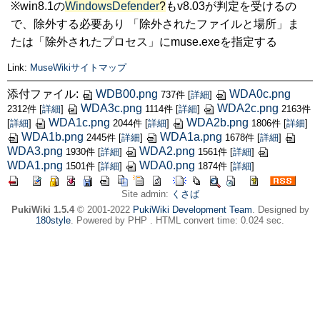
※win8.1の
WindowsDefender
?
もv8.03が判定を受けるの
で、除外する必要あり 「除外されたファイルと場所」ま
たは「除外されたプロセス」にmuse.exeを指定する
Link:
MuseWikiサイトマップ
添付ファイル:
WDB00.png
WDA0c.png
737件
[
詳細
]
WDA3c.png
WDA2c.png
2312件
[
詳細
]
1114件
[
詳細
]
2163件
WDA1c.png
WDA2b.png
[
詳細
]
2044件
[
詳細
]
1806件
[
詳細
]
WDA1b.png
WDA1a.png
2445件
[
詳細
]
1678件
[
詳細
]
WDA3.png
WDA2.png
1930件
[
詳細
]
1561件
[
詳細
]
WDA1.png
WDA0.png
1501件
[
詳細
]
1874件
[
詳細
]
Site admin:
くさば
PukiWiki 1.5.4
© 2001-2022
PukiWiki Development Team
. Designed by
180style
. Powered by PHP . HTML convert time: 0.024 sec.