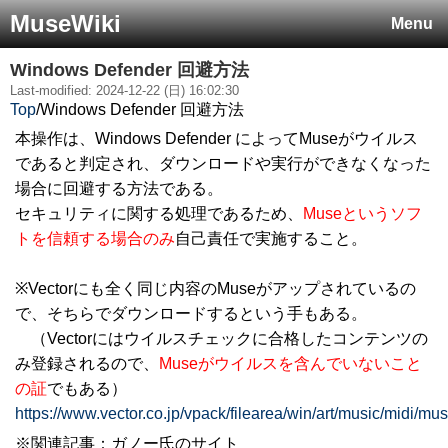
MuseWiki
Menu
Windows Defender 回避方法
Last-modified: 2024-12-22 (日) 16:02:30
Top
/
Windows Defender 回避方法
本操作は、Windows Defender によってMuseがウイルス
であると判定され、ダウンロードや実行ができなくなった
場合に回避する方法である。
セキュリティに関する処理であるため、
Museというソフ
トを信頼する場合のみ
自己責任で実施すること。
※Vectorにも全く同じ内容のMuseがアップされているの
で、そちらでダウンロードするという手もある。
（Vectorにはウイルスチェックに合格したコンテンツの
み登録されるので、
Museがウイルスを含んでいないこと
の証
でもある）
https://www.vector.co.jp/vpack/filearea/win/art/music/midi/mu
※関連記事：ガノー氏のサイト