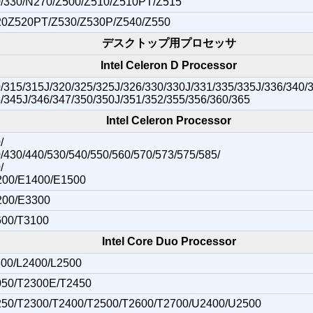
/330/N270/Z500/Z510/Z510PT/Z515
0Z520PT/Z530/Z530P/Z540/Z550
デスクトップ用プロセッサ
Intel Celeron D Processor
/315/315J/320/325/325J/326/330/330J/331/335/335J/336/340/3
/345J/346/347/350/350J/351/352/355/356/360/365
Intel Celeron Processor
/
/430/440/530/540/550/560/570/573/575/585/
/
00/E1400/E1500
200/E3300
00/T3100
Intel Core Duo Processor
00/L2400/L2500
50/T2300E/T2450
50/T2300/T2400/T2500/T2600/T2700/U2400/U2500