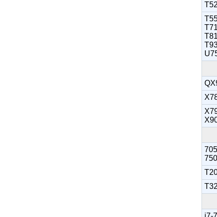
T52
T55
T71
T81
T93
U7
QX
X7
X79
X9
705
750
T20
T32
i7-