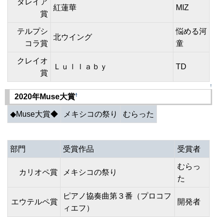
タレイア
紅蓮華
MIZ
賞
テルプシ
悩める河
北ウイング
コラ賞
童
クレイオ
Ｌｕｌｌａｂｙ
TD
賞
↑
†
2020年Muse大賞
◆Muse大賞◆
メキシコの祭り
むらった
部門
受賞作品
受賞者
むらっ
カリオペ賞
メキシコの祭り
た
ピアノ協奏曲第３番（プロコフ
エウテルペ賞
開発者
ィエフ）