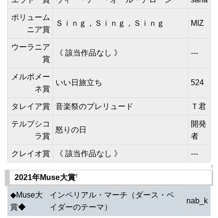
ポリューム
Ｓｉｎｇ，Ｓｉｎｇ，Ｓｉｎｇ
MIZ
ニア賞
ウーラニア
《 該当作品なし 》
---
賞
メルポメー
いい日旅立ち
524
ネ賞
タレイア賞
音楽祭のプレリュード
Ｔ君
テルプシコ
開発
怒りの日
ラ賞
者
クレイオ賞
《 該当作品なし 》
---
↑
†
2021年Muse大賞
◆Muse大
インペリアル・マーチ（ダース・ベ
nab_k
賞◆
イダーのテーマ）