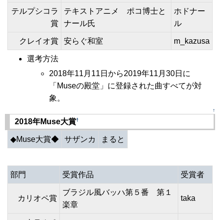
テルプシコラ
テキストアニメ ポコ博士と
ホドナー
賞
ナール氏
ル
クレイオ賞
安らぐ和室
m_kazusa
選考方法
2018年11月11日から2019年11月30日に
「Museの殿堂」に登録された曲すべてが対
象。
↑
†
2018年Muse大賞
◆Muse大賞◆
サザンカ
まると
部門
受賞作品
受賞者
ブラジル風バッハ第５番 第１
カリオペ賞
taka
楽章