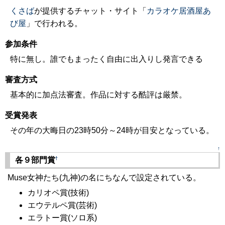
くさば
が提供するチャット・サイト「
カラオケ居酒屋あ
び屋
」で行われる。
参加条件
特に無し。誰でもまったく自由に出入りし発言できる
審査方式
基本的に加点法審査。作品に対する酷評は厳禁。
受賞発表
その年の大晦日の23時50分～24時が目安となっている。
↑
†
各９部門賞
Muse女神たち(九神)の名にちなんで設定されている。
カリオペ賞(技術)
エウテルペ賞(芸術)
エラトー賞(ソロ系)