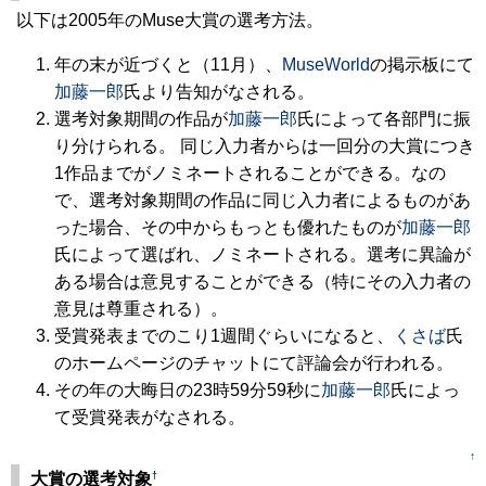
以下は2005年のMuse大賞の選考方法。
年の末が近づくと（11月）、
MuseWorld
の掲示板にて
加藤一郎
氏より告知がなされる。
選考対象期間の作品が
加藤一郎
氏によって各部門に振
り分けられる。 同じ入力者からは一回分の大賞につき
1作品までがノミネートされることができる。なの
で、選考対象期間の作品に同じ入力者によるものがあ
った場合、その中からもっとも優れたものが
加藤一郎
氏によって選ばれ、ノミネートされる。選考に異論が
ある場合は意見することができる（特にその入力者の
意見は尊重される）。
受賞発表までのこり1週間ぐらいになると、
くさば
氏
のホームページのチャットにて評論会が行われる。
その年の大晦日の23時59分59秒に
加藤一郎
氏によっ
て受賞発表がなされる。
↑
†
大賞の選考対象