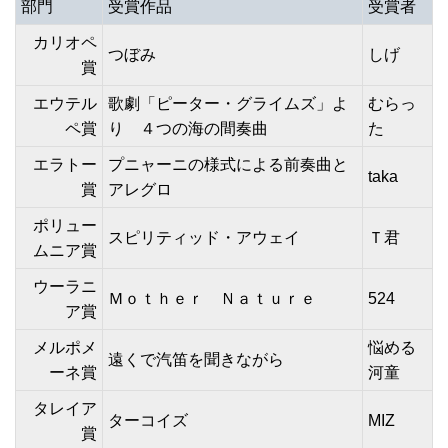
部門
受賞作品
受賞者
カリオペ
つぼみ
しげ
賞
エウテル
歌劇「ピーター・グライムズ」よ
むらっ
ペ賞
り ４つの海の間奏曲
た
エラトー
プニャーニの様式による前奏曲と
taka
賞
アレグロ
ポリュー
スピリティッド・アウェイ
Ｔ君
ムニア賞
ウーラニ
Ｍｏｔｈｅｒ Ｎａｔｕｒｅ
524
ア賞
メルポメ
悩める
遠くで汽笛を聞きながら
ーネ賞
河童
タレイア
ターコイズ
MIZ
賞