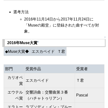
選考方法
2016年11月14日から2017年11月24日に
「Museの殿堂」に登録された曲すべてが対
象。
↑
†
2016年Muse大賞
◆Muse大賞◆
エスカペイド
Ｔ君
部門
受賞作品
受賞者
カリオペ
エスカペイド
Ｔ君
賞
エウテル
交響詩曲：交響曲第３番
Pascal
ペ賞
（ハチャトゥリアン）
エラトー
ラプソディ・イン・ブルー