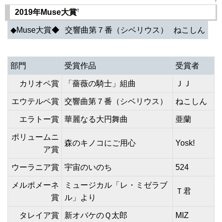
↑
†
2019年Muse大賞
◆Muse大賞◆
交響曲第７番（シベリウス）
ねこしん
部門
受賞作品
受賞者
カリオペ賞
「薔薇の騎士」組曲
ＪＪ
エウテルペ賞
交響曲第７番（シベリウス）
ねこしん
エラトー賞
華麗なる大円舞曲
亜蘭
ポリュームニ
森のキノコにご用心
Yosk!
ア賞
ウーラニア賞
宇宙のいのち
524
メルポメーネ
ミュージカル「レ・ミゼラブ
Ｔ君
賞
ル」より
タレイア賞
新オバケのＱ太郎
MIZ