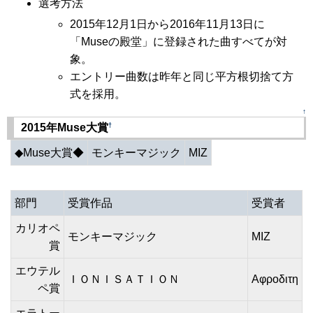
選考方法
2015年12月1日から2016年11月13日に
「Museの殿堂」に登録された曲すべてが対
象。
エントリー曲数は昨年と同じ平方根切捨て方
式を採用。
↑
†
2015年Muse大賞
◆Muse大賞◆
モンキーマジック
MIZ
部門
受賞作品
受賞者
カリオペ
モンキーマジック
MIZ
賞
エウテル
ＩＯＮＩＳＡＴＩＯＮ
Αφροδιτη
ペ賞