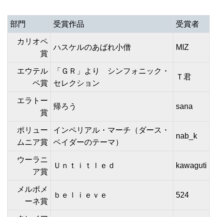
部門
受賞作品
受賞者
カリオペ
ハスケルのあばれ小僧
MIZ
賞
エウテル
「ＧＲ」より シンフォニック・
Ｔ君
ペ賞
セレクション
エラトー
帰ろう
sana
賞
ポリュー
インペリアル・マーチ（ダース・
nab_k
ムニア賞
ベイダーのテーマ）
ウーラニ
Ｕｎｔｉｔｌｅｄ
kawaguti
ア賞
メルポメ
ｂｅｌｉｅｖｅ
524
ーネ賞