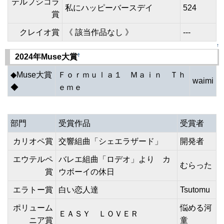
テルプシコラ
私にハッピーバースデイ
524
賞
クレイオ賞
《 該当作品なし 》
---
↑
†
2024年Muse大賞
◆Muse大賞
Ｆｏｒｍｕｌａ１ Ｍａｉｎ Ｔｈ
waimi
◆
ｅｍｅ
部門
受賞作品
受賞者
カリオペ賞
交響組曲「シェエラザード」
開発者
エウテルペ
バレエ組曲「ロデオ」より カ
むらった
賞
ウボーイの休日
エラトー賞
白い恋人達
Tsutomu
ポリューム
悩める河
ＥＡＳＹ ＬＯＶＥＲ
ニア賞
童