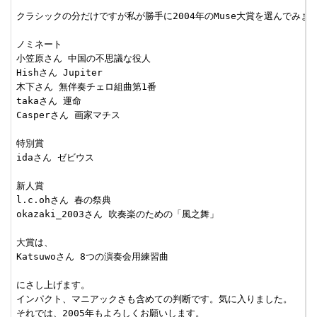
クラシックの分だけですが私が勝手に2004年のMuse大賞を選んでみます
ノミネート

小笠原さん 中国の不思議な役人

Hishさん Jupiter

木下さん 無伴奏チェロ組曲第1番

takaさん 運命

Casperさん 画家マチス

特別賞

idaさん ゼビウス

新人賞

l.c.ohさん 春の祭典

okazaki_2003さん 吹奏楽のための「風之舞」

大賞は、

Katsuwoさん 8つの演奏会用練習曲

にさし上げます。

インパクト、マニアックさも含めての判断です。気に入りました。

それでは、2005年もよろしくお願いします。