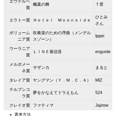
エウテルペ
楓葉の舞
Ｔ君
賞
ひとみ
エラトー賞
Ｈｏｔｅｌ Ｍｏｏｎｓｉｄｅ
さん
ポリューム
吹奏楽のための序曲（メンデル
Ippei
ニア賞
スゾーン）
ウーラニア
ＬＩＮＥ着信音
engurde
賞
メルポメー
サザンカ
まると
ネ賞
タレイア賞
ヤングマン（Ｙ．Ｍ．Ｃ．Ａ）
MIZ
テルプシコ
夢をかなえてドラえもん
524
ラ賞
クレイオ賞
ファティマ
Jajirow
選考方法