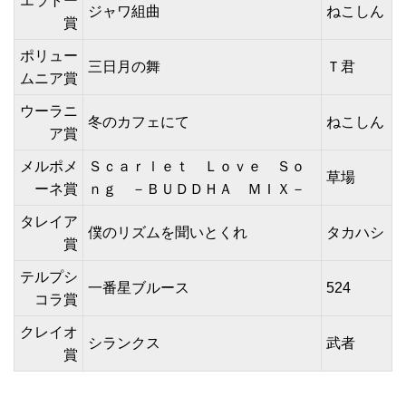
エラトー
ジャワ組曲
ねこしん
賞
ポリュー
三日月の舞
Ｔ君
ムニア賞
ウーラニ
冬のカフェにて
ねこしん
ア賞
メルポメ
Ｓｃａｒｌｅｔ Ｌｏｖｅ Ｓｏ
草場
ーネ賞
ｎｇ －ＢＵＤＤＨＡ ＭＩＸ－
タレイア
僕のリズムを聞いとくれ
タカハシ
賞
テルプシ
一番星ブルース
524
コラ賞
クレイオ
シランクス
武者
賞