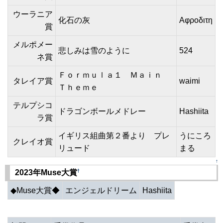
ウーラニア
化石の灰
Αφροδιτη
賞
メルポメー
悲しみは雪のように
524
ネ賞
Ｆｏｒｍｕｌａ１ Ｍａｉｎ
タレイア賞
waimi
Ｔｈｅｍｅ
テルプシコ
ドラゴンボールメドレー
Hashiita
ラ賞
イギリス組曲第２番より プレ
うにころ
クレイオ賞
リュード
まる
↑
†
2023年Muse大賞
◆Muse大賞◆
エンジェルドリーム
Hashiita