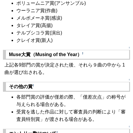
ポリュームニア賞(アンサンブル)
ウーラニア賞(作曲)
メルポメーネ賞(感涙)
タレイア賞(高揚)
テルプシコラ賞(演出)
クレイオ賞(新人)
↑
†
Muse大賞（Musing of the Year）
上記各9部門の賞が決定された後、それら９曲の中から 1
曲が選び出される。
↑
†
その他の賞
各部門賞の評価が僅差の際、「僅差次点」の称号が
与えられる場合がある。
受賞を逃した作品に対して審査員の判断により「審
査員特別賞」が渡される場合がある。
↑
†