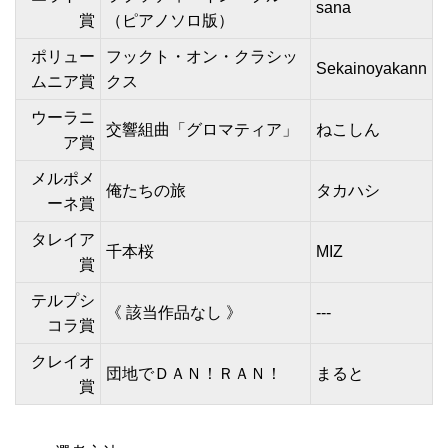
sana
賞
（ピアノソロ版）
ポリュー
フックト・オン・クラシッ
Sekainoyakann
ムニア賞
クス
ウーラニ
交響組曲「グロマティア」
ねこしん
ア賞
メルポメ
俺たちの旅
タカハシ
ーネ賞
タレイア
千本桜
MIZ
賞
テルプシ
《 該当作品なし 》
---
コラ賞
クレイオ
団地でＤＡＮ！ＲＡＮ！
まると
賞