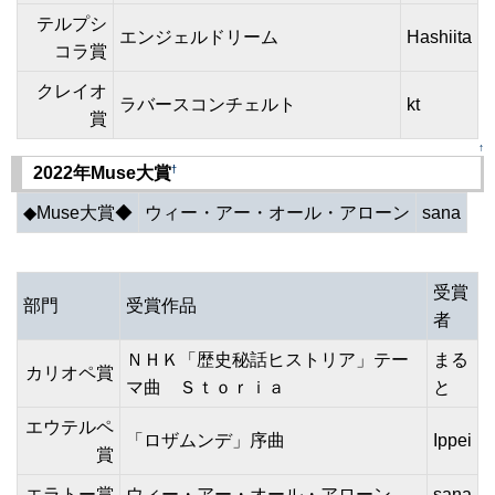
テルプシ
エンジェルドリーム
Hashiita
コラ賞
クレイオ
ラバースコンチェルト
kt
賞
↑
†
2022年Muse大賞
◆Muse大賞◆
ウィー・アー・オール・アローン
sana
受賞
部門
受賞作品
者
ＮＨＫ「歴史秘話ヒストリア」テー
まる
カリオペ賞
マ曲 Ｓｔｏｒｉａ
と
エウテルペ
「ロザムンデ」序曲
Ippei
賞
エラトー賞
ウィー・アー・オール・アローン
sana