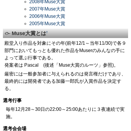
2008年Muse大賞
2007年Muse大賞
2006年Muse大賞
2005年Muse大賞
Muse大賞とは
†
殿堂入り作品を対象にその年(前年12/1～当年11/30)で各９
部門においてもっとも優れた作品をMuserのみんなの手に
よって選ぶ行事である。
発案者は Pascal (後述「Muse大賞のルーツ」参照)。
厳密には一般参加者に与えられるのは発言権だけであり、
最終的には開発者である加藤一郎氏が入賞作品を決定す
る。
選考行事
毎年12月28～30日の22:00～25:00あたりに３夜連続で実
施。
選考会会場