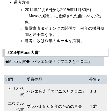
選考方法
2014年11月6日から2015年11月30日に
「Museの殿堂」に登録された曲すべてが対
象。
殿堂審査タイミングの関係で、例年の採用期
間と若干異なる。
選考曲数は昨年のルールを踏襲。
↑
†
2014年Muse大賞
◆Muse大賞◆
バレエ音楽「ダフニスとクロエ」
ＪＪ
部門
受賞作品
受賞者
カリオペ
バレエ音楽「ダフニスとクロエ」
ＪＪ
賞
エウテル
プラハ１９６８年のための音楽
Ｔ君
ペ賞