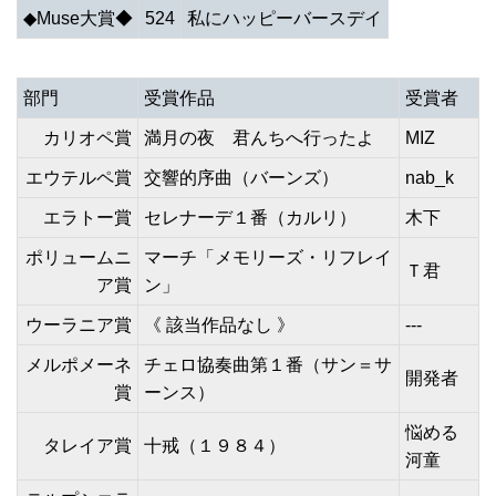
◆Muse大賞◆
524
私にハッピーバースデイ
部門
受賞作品
受賞者
カリオペ賞
満月の夜 君んちへ行ったよ
MIZ
エウテルペ賞
交響的序曲（バーンズ）
nab_k
エラトー賞
セレナーデ１番（カルリ）
木下
ポリュームニ
マーチ「メモリーズ・リフレイ
Ｔ君
ア賞
ン」
ウーラニア賞
《 該当作品なし 》
---
メルポメーネ
チェロ協奏曲第１番（サン＝サ
開発者
賞
ーンス）
悩める
タレイア賞
十戒（１９８４）
河童