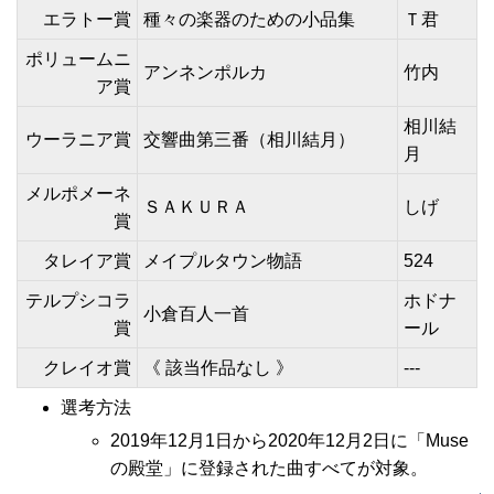
エラトー賞
種々の楽器のための小品集
Ｔ君
ポリュームニ
アンネンポルカ
竹内
ア賞
相川結
ウーラニア賞
交響曲第三番（相川結月）
月
メルポメーネ
ＳＡＫＵＲＡ
しげ
賞
タレイア賞
メイプルタウン物語
524
テルプシコラ
ホドナ
小倉百人一首
賞
ール
クレイオ賞
《 該当作品なし 》
---
選考方法
2019年12月1日から2020年12月2日に「Muse
の殿堂」に登録された曲すべてが対象。