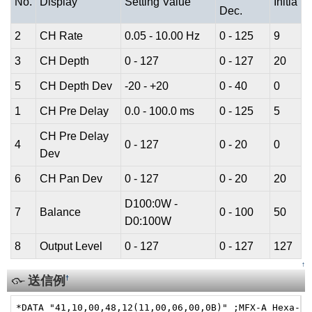
No.
Display
Setting Value
Initia
Dec.
2
CH Rate
0.05 - 10.00 Hz
0 - 125
9
3
CH Depth
0 - 127
0 - 127
20
5
CH Depth Dev
-20 - +20
0 - 40
0
1
CH Pre Delay
0.0 - 100.0 ms
0 - 125
5
CH Pre Delay
4
0 - 127
0 - 20
0
Dev
6
CH Pan Dev
0 - 127
0 - 20
20
D100:0W -
7
Balance
0 - 100
50
D0:100W
8
Output Level
0 - 127
0 - 127
127
↑
送信例
†
*DATA "41,10,00,48,12(11,00,06,00,0B)" ;MFX-A Hexa-Cho