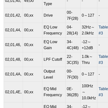
02,01,40,
49,00
-
-
-
Type
00-
02,01,42,
00,xx
Drive
0～127
-
7F(28)
EQ Low
04-
32Hz～
Table
02,01,44,
00,xx
Frequency
28(14)
2.0kHz
#3
EQ Low
34-
-12～
02,01,46,
00,xx
-
Gain
4C(48)
+12dB
22-
1.0k～
Table
02,01,48,
00,xx
LPF Cutoff
3C(35)
Thru
#3
Output
00-
02,01,4A,
00,xx
0～127
-
Level
7F(30)
100Hz
EQ Mid
0E-
Table
02,01,4E,
00,xx
～
Frequency
36(2B)
#3
10.0kHz
EQ Mid
34-
-12～