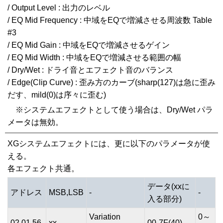
/ Output Level : 出力のレベル
/ EQ Mid Frequency : 中域をEQで増減させる周波数 Table
#3
/ EQ Mid Gain : 中域をEQで増減させるゲイン
/ EQ Mid Width : 中域をEQで増減させる範囲の幅
/ Dry/Wet : ドライ音とエフェクト音のバランス
/ Edge(Clip Curve) : 歪み方のカーブ(sharp(127)は急に歪み
だす、mild(0)は序々に歪む)
※システムエフェクトとして使う場合は、Dry/Wet パラ
メータは無効。
XGシステムエフェクトには、更に以下のパラメータが使
える。
各エフェクト共通。
データ(xxに
アドレス
MSB,LSB
-
-
入る部分)
Variation
0～
02,01,56,
xx
00-7F(40)