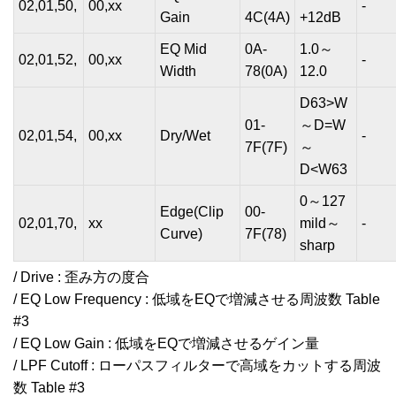
02,01,50,
00,xx
-
Gain
4C(4A)
+12dB
EQ Mid
0A-
1.0～
02,01,52,
00,xx
-
Width
78(0A)
12.0
D63>W
01-
～D=W
02,01,54,
00,xx
Dry/Wet
-
7F(7F)
～
D<W63
0～127
Edge(Clip
00-
02,01,70,
xx
mild～
-
Curve)
7F(78)
sharp
/ Drive : 歪み方の度合
/ EQ Low Frequency : 低域をEQで増減させる周波数 Table
#3
/ EQ Low Gain : 低域をEQで増減させるゲイン量
/ LPF Cutoff : ローパスフィルターで高域をカットする周波
数 Table #3