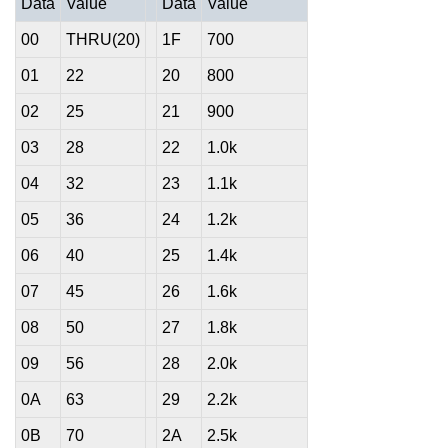
Data
Value
Data
Value
00
THRU(20)
1F
700
01
22
20
800
02
25
21
900
03
28
22
1.0k
04
32
23
1.1k
05
36
24
1.2k
06
40
25
1.4k
07
45
26
1.6k
08
50
27
1.8k
09
56
28
2.0k
0A
63
29
2.2k
0B
70
2A
2.5k