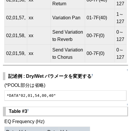
Return
127
1～
02,01,57,
xx
Variation Pan
01-7F(40)
127
Send Variation
0～
02,01,58,
xx
00-7F(0)
to Reverb
127
Send Variation
0～
02,01,59,
xx
00-7F(0)
to Chorus
127
↑
†
記述例 : Dry/Wet パラメータを変更する
(*POOL部分は省略)
*DATA"02,01,54,00,40"
↑
†
Table #3
EQ Frequency (Hz)