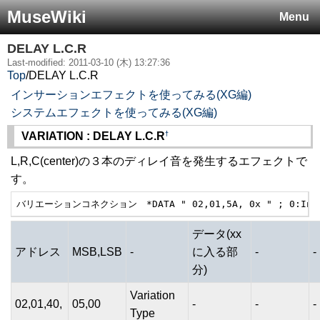
MuseWiki
Menu
DELAY L.C.R
Last-modified: 2011-03-10 (木) 13:27:36
Top
/
DELAY L.C.R
インサーションエフェクトを使ってみる(XG編)
システムエフェクトを使ってみる(XG編)
†
VARIATION : DELAY L.C.R
L,R,C(center)の３本のディレイ音を発生するエフェクトで
す。
バリエーションコネクション　*DATA " 02,01,5A, 0x " ; 0:Ins 
データ(xx
アドレス
MSB,LSB
-
に入る部
-
-
分)
Variation
02,01,40,
05,00
-
-
-
Type