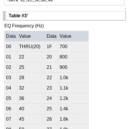
*DATA"02,01,54,00,40"
↑
†
Table #3
EQ Frequency (Hz)
Data
Value
Data
Value
00
THRU(20)
1F
700
01
22
20
800
02
25
21
900
03
28
22
1.0k
04
32
23
1.1k
05
36
24
1.2k
06
40
25
1.4k
07
45
26
1.6k