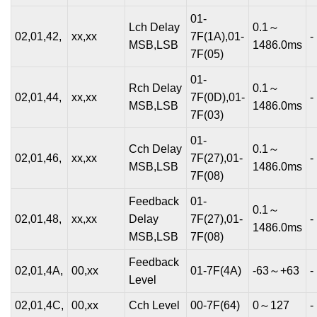
01-
Lch Delay
0.1～
02,01,42,
xx,xx
7F(1A),01-
-
MSB,LSB
1486.0ms
7F(05)
01-
Rch Delay
0.1～
02,01,44,
xx,xx
7F(0D),01-
-
MSB,LSB
1486.0ms
7F(03)
01-
Cch Delay
0.1～
02,01,46,
xx,xx
7F(27),01-
-
MSB,LSB
1486.0ms
7F(08)
Feedback
01-
0.1～
02,01,48,
xx,xx
Delay
7F(27),01-
-
1486.0ms
MSB,LSB
7F(08)
Feedback
02,01,4A,
00,xx
01-7F(4A)
-63～+63
-
Level
02,01,4C,
00,xx
Cch Level
00-7F(64)
0～127
-