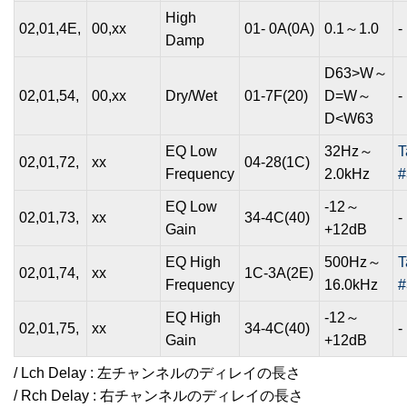
High
02,01,4E,
00,xx
01- 0A(0A)
0.1～1.0
-
Damp
D63>W～
02,01,54,
00,xx
Dry/Wet
01-7F(20)
D=W～
-
D<W63
EQ Low
32Hz～
T
02,01,72,
xx
04-28(1C)
Frequency
2.0kHz
#
EQ Low
-12～
02,01,73,
xx
34-4C(40)
-
Gain
+12dB
EQ High
500Hz～
T
02,01,74,
xx
1C-3A(2E)
Frequency
16.0kHz
#
EQ High
-12～
02,01,75,
xx
34-4C(40)
-
Gain
+12dB
/ Lch Delay : 左チャンネルのディレイの長さ
/ Rch Delay : 右チャンネルのディレイの長さ