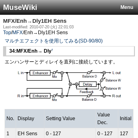
MuseWiki
Menu
MFX/Enh→Dly1EH Sens
Last-modified: 2010-07-20 (火) 22:01:03
Top
/
MFX
/
Enh→Dly1EH Sens
マルチエフェクトを使用してみる(SD-90/80)
†
34:MFX/Enh→ Dly
エンハンサーとディレイを直列に接続しています。
Value
No.
Display
Setting Value
Initial
Dec.
1
EH Sens
0 - 127
0 - 127
127