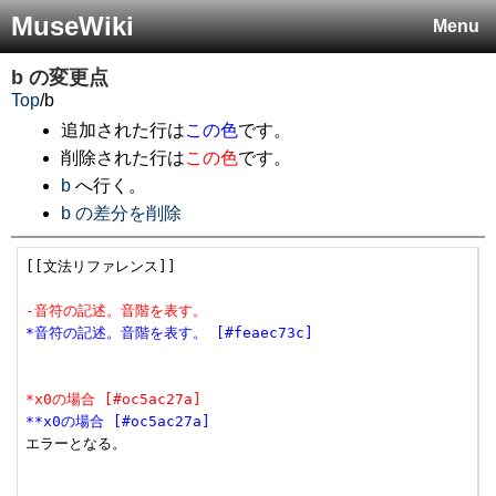
MuseWiki
Menu
b
の変更点
Top
/
b
追加された行は
この色
です。
削除された行は
この色
です。
b
へ行く。
b の差分を削除
[[文法リファレンス]]

-音符の記述。音階を表す。
*音符の記述。音階を表す。 [#feaec73c]
*x0の場合 [#oc5ac27a]
**x0の場合 [#oc5ac27a]
エラーとなる。
