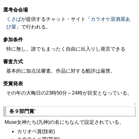
選考会会場
くさば
が提供するチャット・サイト「
カラオケ居酒屋あ
び屋
」で行われる。
参加条件
特に無し。誰でもまったく自由に出入りし発言できる
審査方式
基本的に加点法審査。作品に対する酷評は厳禁。
受賞発表
その年の大晦日の23時50分～24時が目安となっている。
↑
†
各９部門賞
Muse女神たち(九神)の名にちなんで設定されている。
カリオペ賞(技術)