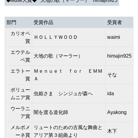
◆Muse大賞◆
大地の歌（マーラー）
himajin925
部門
受賞作品
受賞者
カリオペ
ＨＯＬＬＹＷＯＯＤ
waimi
賞
エウテル
大地の歌（マーラー）
himajin925
ペ賞
エラトー
Ｍｅｎｕｅｔ ｆｏｒ ＥＭＭ
そな
賞
Ａ
ポリュー
虫姫さま シンジュが森へ
ida
ムニア賞
ウーラニ
闇を渡る道化師
Ayakong
ア賞
メルポメ
リュートのための古風な舞曲と
木下
ーネ賞
アリア第３組曲より