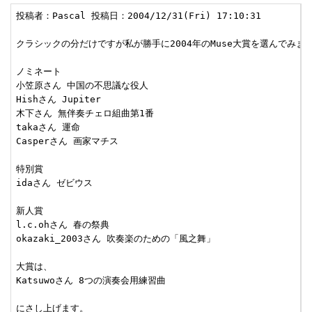
投稿者：Pascal 投稿日：2004/12/31(Fri) 17:10:31

クラシックの分だけですが私が勝手に2004年のMuse大賞を選んでみます
ノミネート

小笠原さん 中国の不思議な役人

Hishさん Jupiter

木下さん 無伴奏チェロ組曲第1番

takaさん 運命

Casperさん 画家マチス

特別賞

idaさん ゼビウス

新人賞

l.c.ohさん 春の祭典

okazaki_2003さん 吹奏楽のための「風之舞」

大賞は、

Katsuwoさん 8つの演奏会用練習曲

にさし上げます。
