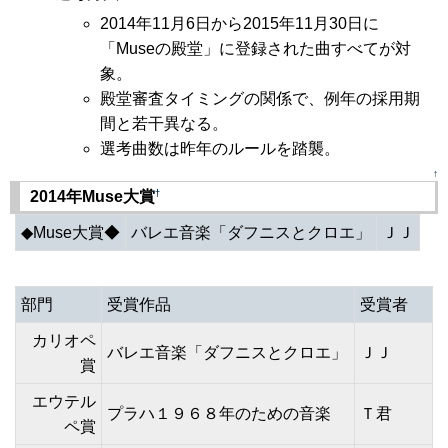
2014年11月6日から2015年11月30日に
「Museの殿堂」に登録された曲すべてが対
象。
殿堂審査タイミングの関係で、例年の採用期
間と若干異なる。
選考曲数は昨年のルールを踏襲。
↑
†
2014年Muse大賞
◆Muse大賞◆
バレエ音楽「ダフニスとクロエ」
ＪＪ
部門
受賞作品
受賞者
カリオペ
バレエ音楽「ダフニスとクロエ」
ＪＪ
賞
エウテル
プラハ１９６８年のための音楽
Ｔ君
ペ賞