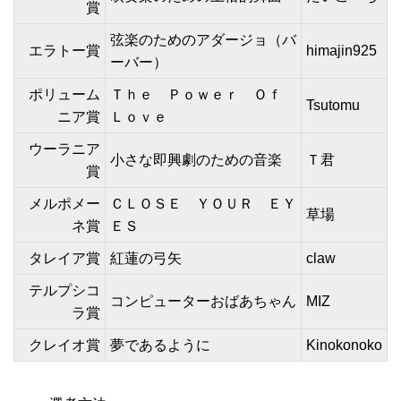
賞
弦楽のためのアダージョ（バ
エラトー賞
himajin925
ーバー）
ポリューム
Ｔｈｅ Ｐｏｗｅｒ Ｏｆ
Tsutomu
ニア賞
Ｌｏｖｅ
ウーラニア
小さな即興劇のための音楽
Ｔ君
賞
メルポメー
ＣＬＯＳＥ ＹＯＵＲ ＥＹ
草場
ネ賞
ＥＳ
タレイア賞
紅蓮の弓矢
claw
テルプシコ
コンピューターおばあちゃん
MIZ
ラ賞
クレイオ賞
夢であるように
Kinokonoko