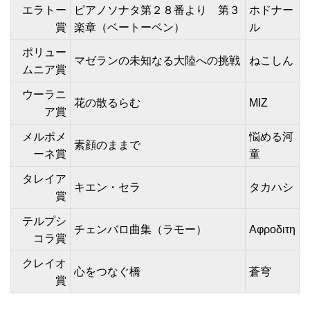
エラトー
ピアノソナタ第２８番より 第３
ホドナー
賞
楽章（ベートーベン）
ル
ポリュー
マゼランの未知なる大陸への挑戦
ねこしん
ムニア賞
ウーラニ
花の散るらむ
MIZ
ア賞
メルポメ
悩める河
素顔のままで
ーネ賞
童
タレイア
キエン・セラ
タカハシ
賞
テルプシ
チェンバロ曲集（ラモー）
Αφροδιτη
コラ賞
クレイオ
心をつなぐ橋
蒼穹
賞