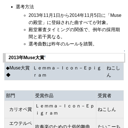
選考方法
2013年11月1日から2014年11月5日に「Muse
の殿堂」に登録された曲すべてが対象。
殿堂審査タイミングの関係で、例年の採用期
間と若干異なる。
選考曲数は昨年のルールを踏襲。
↑
†
2013年Muse大賞
◆Muse大賞
Ｌｅｍｍａ－Ｉｃｏｎ－Ｅｐｉｇ
ねこし
◆
ｒａｍ
ん
部門
受賞作品
受賞者
Ｌｅｍｍａ－Ｉｃｏｎ－Ｅｐ
カリオペ賞
ねこしん
ｉｇｒａｍ
エウテルペ
吹奏楽のための土俗的舞曲
たいこーち