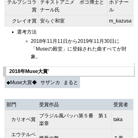
テルプシコラ
テキストアニメ ポコ博士と
ホドナー
賞
ナール氏
ル
クレイオ賞
安らぐ和室
m_kazusa
選考方法
2018年11月11日から2019年11月30日に
「Museの殿堂」に登録された曲すべてが対
象。
↑
†
2018年Muse大賞
◆Muse大賞◆
サザンカ
まると
部門
受賞作品
受賞者
ブラジル風バッハ第５番 第１
カリオペ賞
taka
楽章
エウテルペ