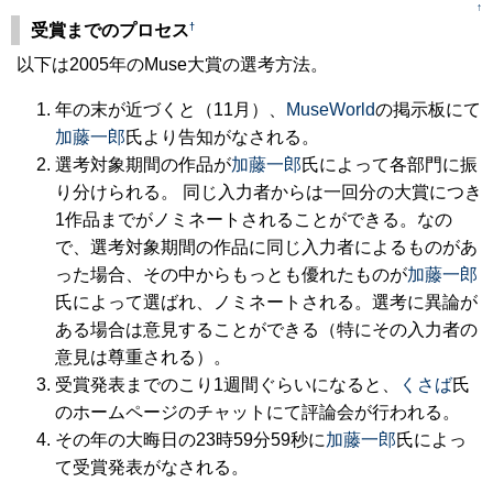
↑
†
受賞までのプロセス
以下は2005年のMuse大賞の選考方法。
年の末が近づくと（11月）、
MuseWorld
の掲示板にて
加藤一郎
氏より告知がなされる。
選考対象期間の作品が
加藤一郎
氏によって各部門に振
り分けられる。 同じ入力者からは一回分の大賞につき
1作品までがノミネートされることができる。なの
で、選考対象期間の作品に同じ入力者によるものがあ
った場合、その中からもっとも優れたものが
加藤一郎
氏によって選ばれ、ノミネートされる。選考に異論が
ある場合は意見することができる（特にその入力者の
意見は尊重される）。
受賞発表までのこり1週間ぐらいになると、
くさば
氏
のホームページのチャットにて評論会が行われる。
その年の大晦日の23時59分59秒に
加藤一郎
氏によっ
て受賞発表がなされる。