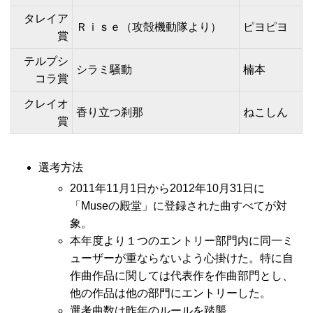
タレイア
Ｒｉｓｅ（攻殻機動隊より）
ピヨピヨ
賞
テルプシ
シラミ騒動
楠本
コラ賞
クレイオ
香り立つ刹那
ねこしん
賞
選考方法
2011年11月1日から2012年10月31日に
「Museの殿堂」に登録された曲すべてが対
象。
本年度より１つのエントリー部門内に同一ミ
ューザーが重ならないよう心掛けた。特に自
作曲作品に関しては代表作を作曲部門とし、
他の作品は他の部門にエントリーした。
選考曲数は昨年のルールを踏襲。