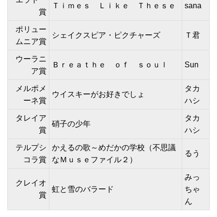
Ｔｉｍｅｓ Ｌｉｋｅ Ｔｈｅｓｅ
sana
賞
ポリュー
シェイクスピア・ピクチャーズ
Ｔ君
ムニア賞
ウーラニ
Ｂｒｅａｔｈｅ ｏｆ ｓｏｕｌ
Sun
ア賞
メルポメ
タカ
ウイスキーがお好きでしょ
ーネ賞
ハシ
タレイア
タカ
硝子の少年
賞
ハシ
テルプシ
かえるの歌～めだかの学校（不思議
るう
コラ賞
なＭｕｓｅファイル２）
みっ
クレイオ
虹と雪のバラード
ちゃ
賞
ん