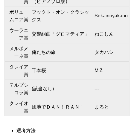
賞
（ピアノソロ版）
ポリュー
フックト・オン・クラシッ
Sekainoyakann
ムニア賞
クス
ウーラニ
交響組曲「グロマティア」
ねこしん
ア賞
メルポメ
俺たちの旅
タカハシ
ーネ賞
タレイア
千本桜
MIZ
賞
テルプシ
(該当なし)
---
コラ賞
クレイオ
団地でＤＡＮ！ＲＡＮ！
まると
賞
選考方法