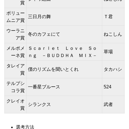
賞
ポリュー
三日月の舞
Ｔ君
ムニア賞
ウーラニ
冬のカフェにて
ねこしん
ア賞
メルポメ
Ｓｃａｒｌｅｔ Ｌｏｖｅ Ｓｏ
草場
ーネ賞
ｎｇ －ＢＵＤＤＨＡ ＭＩＸ－
タレイア
僕のリズムを聞いとくれ
タカハシ
賞
テルプシ
一番星ブルース
524
コラ賞
クレイオ
シランクス
武者
賞
選考方法