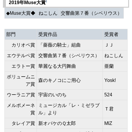
†
2019年Muse大賞
◆Muse大賞◆
ねこしん
交響曲第７番（シベリウス）
部門
受賞作品
受賞者
カリオペ賞
「薔薇の騎士」組曲
ＪＪ
エウテルペ賞
交響曲第７番（シベリウス）
ねこしん
エラトー賞
華麗なる大円舞曲
亜蘭
ポリュームニ
森のキノコにご用心
Yosk!
ア賞
ウーラニア賞
宇宙のいのち
524
メルポメーネ
ミュージカル「レ・ミゼラブ
Ｔ君
賞
ル」より
タレイア賞
新オバケのＱ太郎
MIZ