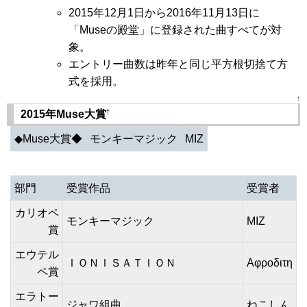
2015年12月1日から2016年11月13日に
「Museの殿堂」に登録された曲すべてが対
象。
エントリー曲数は昨年と同じ平方根切捨て方
式を採用。
↑
†
2015年Muse大賞
◆Muse大賞◆
モンキーマジック
MIZ
部門
受賞作品
受賞者
カリオペ
モンキーマジック
MIZ
賞
エウテル
ＩＯＮＩＳＡＴＩＯＮ
Αφροδιτη
ペ賞
エラトー
ジャワ組曲
ねこしん