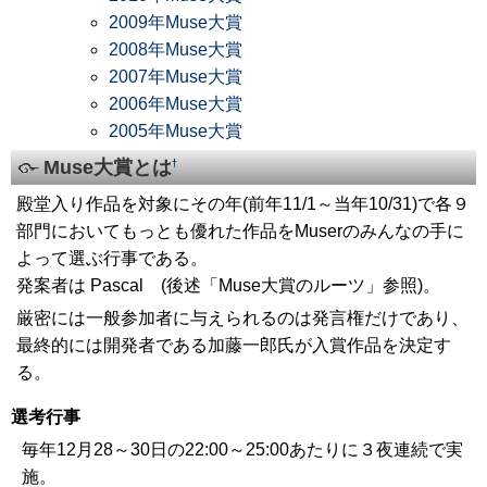
2009年Muse大賞
2008年Muse大賞
2007年Muse大賞
2006年Muse大賞
2005年Muse大賞
Muse大賞とは
†
殿堂入り作品を対象にその年(前年11/1～当年10/31)で各９
部門においてもっとも優れた作品をMuserのみんなの手に
よって選ぶ行事である。
発案者は Pascal (後述「Muse大賞のルーツ」参照)。
厳密には一般参加者に与えられるのは発言権だけであり、
最終的には開発者である加藤一郎氏が入賞作品を決定す
る。
選考行事
毎年12月28～30日の22:00～25:00あたりに３夜連続で実
施。