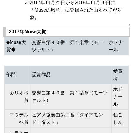
2017年11月25日から2018年11月10日に
「Museの殿堂」に登録された曲すべてが対
象。
↑
†
2017年Muse大賞
◆Muse大
交響曲第４０番 第１楽章（モー
ホドナ
賞◆
ツァルト）
ール
受賞
部門
受賞作品
者
ホド
カリオペ
交響曲第４０番 第１楽章（モーツ
ナー
賞
ァルト）
ル
エウテル
ピアノ協奏曲第二番「ダイアモン
ねこ
ペ賞
ド・ダスト」
しん
エラトー