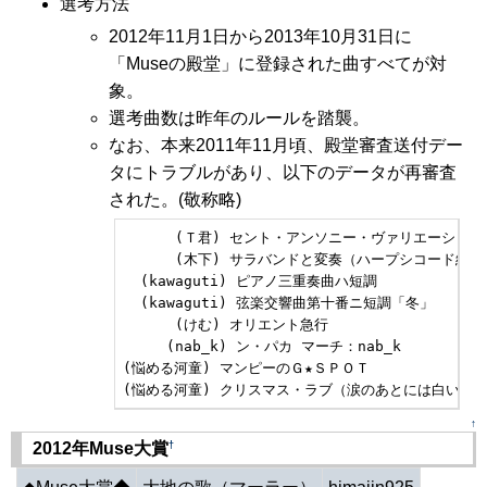
選考方法
2012年11月1日から2013年10月31日に
「Museの殿堂」に登録された曲すべてが対
象。
選考曲数は昨年のルールを踏襲。
なお、本来2011年11月頃、殿堂審査送付デー
タにトラブルがあり、以下のデータが再審査
された。(敬称略)
      (Ｔ君) セント・アンソニー・ヴァリエーション

      (木下) サラバンドと変奏（ハープシコード組曲
  (kawaguti) ピアノ三重奏曲ハ短調

  (kawaguti) 弦楽交響曲第十番ニ短調「冬」

      (けむ) オリエント急行

     (nab_k) ン・パカ マーチ：nab_k

(悩める河童) マンピーのＧ★ＳＰＯＴ

(悩める河童) クリスマス・ラブ（涙のあとには白い雪
↑
†
2012年Muse大賞