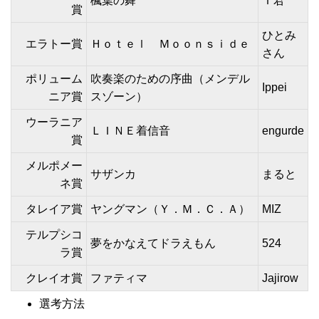
楓葉の舞
Ｔ君
賞
ひとみ
エラトー賞
Ｈｏｔｅｌ Ｍｏｏｎｓｉｄｅ
さん
ポリューム
吹奏楽のための序曲（メンデル
Ippei
ニア賞
スゾーン）
ウーラニア
ＬＩＮＥ着信音
engurde
賞
メルポメー
サザンカ
まると
ネ賞
タレイア賞
ヤングマン（Ｙ．Ｍ．Ｃ．Ａ）
MIZ
テルプシコ
夢をかなえてドラえもん
524
ラ賞
クレイオ賞
ファティマ
Jajirow
選考方法