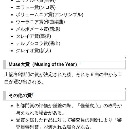
エウテルペ賞(芸術)
エラトー賞(ソロ系)
ポリュームニア賞(アンサンブル)
ウーラニア賞(作曲編曲)
メルポメーネ賞(感涙)
タレイア賞(高揚)
テルプシコラ賞(演出)
クレイオ賞(新人)
↑
†
Muse大賞（Musing of the Year）
上記各9部門の賞が決定された後、それら９曲の中から 1
曲が選び出される。
↑
†
その他の賞
各部門賞の評価が僅差の際、「僅差次点」の称号が
与えられる場合がある。
受賞を逃した作品に対して審査員の判断により「審
査員特別賞」が渡される場合がある。