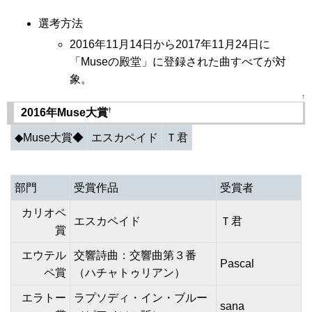
選考方法
2016年11月14日から2017年11月24日に
「Museの殿堂」に登録された曲すべてが対
象。
↑
†
2016年Muse大賞
◆Muse大賞◆
エスカペイド
Ｔ君
部門
受賞作品
受賞者
カリオペ
エスカペイド
Ｔ君
賞
エウテル
交響詩曲：交響曲第３番
Pascal
ペ賞
（ハチャトゥリアン）
エラトー
ラプソディ・イン・ブルー
sana