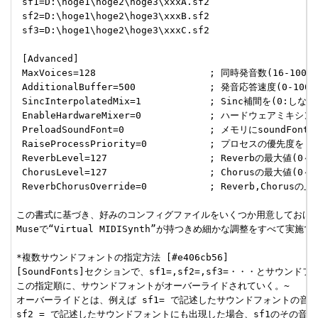
 sf1=D:\hoge1\hoge2\hoge3\xxxA.sf2

 sf2=D:\hoge1\hoge2\hoge3\xxxB.sf2

 sf3=D:\hoge1\hoge2\hoge3\xxxC.sf2

 [Advanced]

 MaxVoices=128                    ; 同時発音数(16-1000)

 AdditionalBuffer=500             ; 発音応答速度(0-1000m
 SincInterpolatedMix=1            ; Sinc補間を(0:しない
 EnableHardwareMixer=0            ; ハードウェアミキシ
 PreloadSoundFont=0               ; メモリにsoundFo
 RaiseProcessPriority=0           ; プロセスの優先度
 ReverbLevel=127                  ; Reverbの最大値(0～12
 ChorusLevel=127                  ; Chorusの最大値(0～12
 ReverbChorusOverride=0           ; Reverb,Chorus
この書式に基づき、好みのコンフィグファイルをいくつか用意しておけば
Museで“Virtual MIDISynth”が持つきめ細かな調整をすべて実施
*複数サウンドフォントの指定方法 [#e406cb56]

[SoundFonts]セクションで、sf1=,sf2=,sf3=・・・とサウ
この指定順に、サウンドフォントがオーバーライドされていく。~

オーバーライドとは、例えば sf1= で記述したサウンドフォントの音色
sf2 = で記述したサウンドフォントにも出現した場合、sf1のその音色