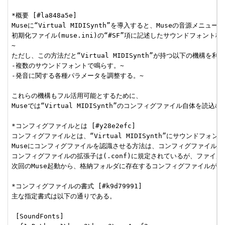
*概要 [#la848a5e]

Museに“Virtual MIDISynth”を導入すると、Museの音源
初期化ファイル(muse.ini)の“#SF”項に記述したサウンドフォ
~

ただし、この方法だと“Virtual MIDISynth”が持つ以下の機構を利用
-複数のサウンドフォントで鳴らす。~

-発音に関する各種パラメータを調整する。~

これらの機構もフル活用可能とするために、

Museでは“Virtual MIDISynth”のコンフィグファイル自体を読込
*コンフィグファイルとは [#y28e2efc]

コンフィグファイルとは、“Virtual MIDISynth”にサウンド
Museにコンフィグファイルを認識させる方法は、コンフィグファイルをサ
コンフィグファイルの拡張子は(.conf)に規定されているが、ファイ
次回のMuse起動から、格納フォルダに存在するコンフィグファイルが、
*コンフィグファイルの書式 [#k9d79991]

主な指定書式は以下の通りである。

 [SoundFonts]
