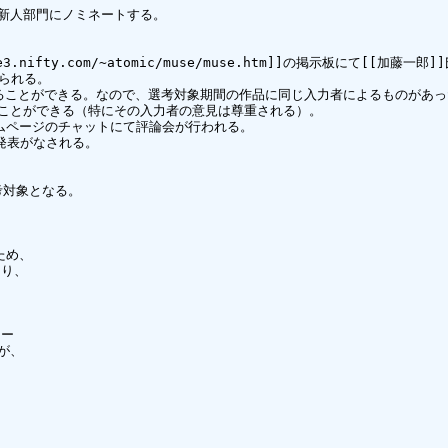
新人部門にノミネートする。

e3.nifty.com/~atomic/muse/muse.htm]]の掲示板にて[[加藤一
られる。

ることができる。なので、選考対象期間の作品に同じ入力者によるものがあっ
ことができる（特にその入力者の意見は尊重される）。

ムページのチャットにて評論会が行われる。

発表がなされる。

対象となる。

め、

り、

ー

、
