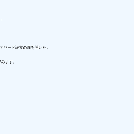
、

本アワード設立の扉を開いた。
