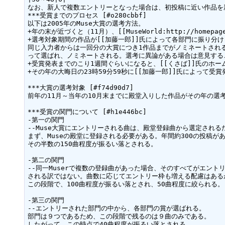
なお、新人で複数エントリーとなった場合は、初投稿に近い作品を
***受賞までのプロセス [#o280cbbf]

以下は2005年のMuse大賞の選考方法。

+年の末が近づくと（11月）、[[MuseWorld:http://homepag
+選考対象期間の作品が[[加藤一郎]]氏によって各部門に振り分け
同じ入力者からは一回分の大賞につき1作品までがノミネートされ
って選ばれ、ノミネートされる。選考に異論がある場合は意見する
+受賞発表までのこり1週間ぐらいになると、[[くさば]]氏のホー
+その年の大晦日の23時59分59秒に[[加藤一郎]]氏によって受賞
***大賞の選考対象 [#f74d90d7]

前年の11月～当年の10月末までに殿堂入りした作品がその年の選考
***受賞の関門について [#h1e446bc]

-第一の関門

--Muse大賞にエントリーされる曲は、殿堂登録曲から選定されるた
まず、Museの殿堂に登録される必要がある。年間約300の投稿があ
その半数の150曲程度が振るい落とされる。

-第二の関門

--同一Muserで複数の登録曲があった場合、そのすべてがエントリ
される訳ではない。曲数に応じてエントリー枠も増える配慮はあるが
この段階で、100曲程度が振るい落とされ、50曲程度に絞られる。

-第三の関門

--エントリーされた部門の中から、各部門の賞が選ばれる。

部門は９つであるため、この段階で残るのは９曲のみである。

したがって、この時点で40曲程度が振るい落とされる。
