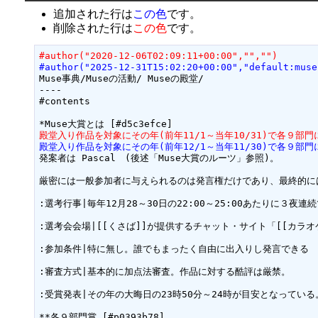
追加された行は
この色
です。
削除された行は
この色
です。
#author("2020-12-06T02:09:11+00:00","","")
#author("2025-12-31T15:02:20+00:00","default:muse
Muse事典/Museの活動/ Museの殿堂/

----

#contents

殿堂入り作品を対象にその年(前年11/1～当年10/31)で各９部
殿堂入り作品を対象にその年(前年12/1～当年11/30)で各９部
発案者は Pascal　(後述「Muse大賞のルーツ」参照)。

厳密には一般参加者に与えられるのは発言権だけであり、最終的に
:選考行事|毎年12月28～30日の22:00～25:00あたりに３夜連続
:選考会会場|[[くさば]]が提供するチャット・サイト「[[カラオ
:参加条件|特に無し。誰でもまったく自由に出入りし発言できる

:審査方式|基本的に加点法審査。作品に対する酷評は厳禁。

:受賞発表|その年の大晦日の23時50分～24時が目安となっている。
**各９部門賞 [#p0393b78]
