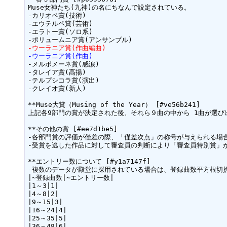
Muse女神たち(九神)の名にちなんで設定されている。

-カリオペ賞(技術)

-エウテルペ賞(芸術)

-エラトー賞(ソロ系)

-ウーラニア賞(作曲編曲)
-ウーラニア賞(作曲)
-メルポメーネ賞(感涙)

-タレイア賞(高揚)

-テルプシコラ賞(演出)

-クレイオ賞(新人)

**Muse大賞（Musing of the Year） [#ve56b241]

上記各9部門の賞が決定された後、それら９曲の中から 1曲が選び出
**その他の賞 [#ee7d1be5]

-各部門賞の評価が僅差の際、「僅差次点」の称号が与えられる場合
-受賞を逃した作品に対して審査員の判断により「審査員特別賞」が
**エントリー数について [#y1a7147f]

-複数のデータが殿堂に採用されている場合は、登録曲数平方根切捨
|~登録曲数|~エントリー数|

|1～3|1|

|4～8|2|

|9～15|3|

|16～24|4|

|25～35|5|

|36～48|6|
