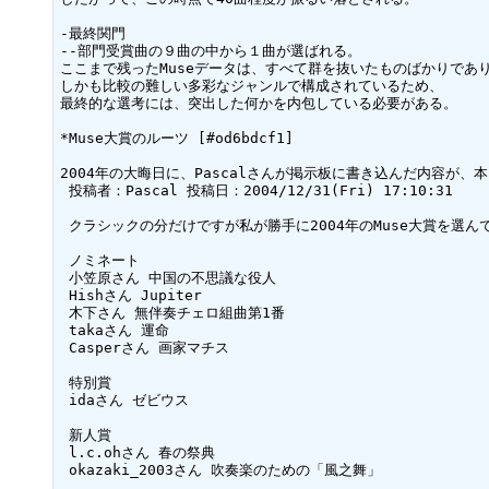
-最終関門

--部門受賞曲の９曲の中から１曲が選ばれる。

ここまで残ったMuseデータは、すべて群を抜いたものばかりであり
しかも比較の難しい多彩なジャンルで構成されているため、

最終的な選考には、突出した何かを内包している必要がある。

*Muse大賞のルーツ [#od6bdcf1]

2004年の大晦日に、Pascalさんが掲示板に書き込んだ内容が、
 投稿者：Pascal 投稿日：2004/12/31(Fri) 17:10:31

 クラシックの分だけですが私が勝手に2004年のMuse大賞を選んでみます。

 ノミネート

 小笠原さん 中国の不思議な役人

 Hishさん Jupiter

 木下さん 無伴奏チェロ組曲第1番

 takaさん 運命

 Casperさん 画家マチス

 特別賞

 idaさん ゼビウス

 新人賞

 l.c.ohさん 春の祭典

 okazaki_2003さん 吹奏楽のための「風之舞」
