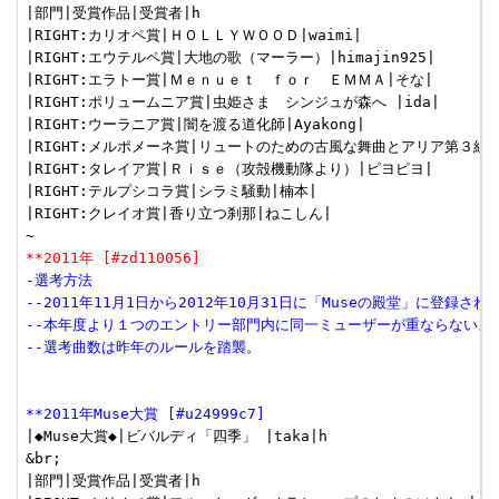
|部門|受賞作品|受賞者|h

|RIGHT:カリオペ賞|ＨＯＬＬＹＷＯＯＤ|waimi|

|RIGHT:エウテルペ賞|大地の歌（マーラー）|himajin925|

|RIGHT:エラトー賞|Ｍｅｎｕｅｔ　ｆｏｒ　ＥＭＭＡ|そな|

|RIGHT:ポリュームニア賞|虫姫さま　シンジュが森へ |ida|

|RIGHT:ウーラニア賞|闇を渡る道化師|Ayakong|

|RIGHT:メルポメーネ賞|リュートのための古風な舞曲とアリア第３組曲
|RIGHT:タレイア賞|Ｒｉｓｅ（攻殻機動隊より）|ピヨピヨ|

|RIGHT:テルプシコラ賞|シラミ騒動|楠本|

|RIGHT:クレイオ賞|香り立つ刹那|ねこしん|

**2011年 [#zd110056]
-選考方法
--2011年11月1日から2012年10月31日に「Museの殿堂」に登録さ
--本年度より１つのエントリー部門内に同一ミューザーが重ならないよ
--選考曲数は昨年のルールを踏襲。
**2011年Muse大賞 [#u24999c7]
|◆Muse大賞◆|ビバルディ「四季」 |taka|h

&br;

|部門|受賞作品|受賞者|h
