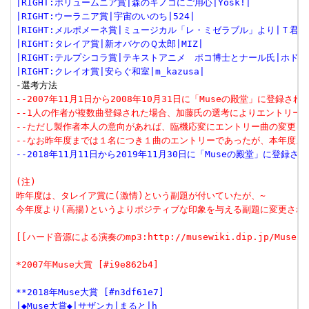
|RIGHT:ポリュームニア賞|森のキノコにご用心|Yosk!|
|RIGHT:ウーラニア賞|宇宙のいのち|524|
|RIGHT:メルポメーネ賞|ミュージカル「レ・ミゼラブル」より|Ｔ君|
|RIGHT:タレイア賞|新オバケのＱ太郎|MIZ|
|RIGHT:テルプシコラ賞|テキストアニメ　ポコ博士とナール氏|ホドナ
|RIGHT:クレイオ賞|安らぐ和室|m_kazusa|
--2007年11月1日から2008年10月31日に「Museの殿堂」に登録さ
--1人の作者が複数曲登録された場合、加藤氏の選考によりエントリー
--ただし製作者本人の意向があれば、臨機応変にエントリー曲の変更を
--なお昨年度までは１名につき１曲のエントリーであったが、本年度
--2018年11月11日から2019年11月30日に「Museの殿堂」に登録
(注)
昨年度は、タレイア賞に(激情)という副題が付いていたが、~
今年度より(高揚)というよりポジティブな印象を与える副題に変更され
[[ハード音源による演奏のmp3:http://musewiki.dip.jp/Muse200
*2007年Muse大賞 [#i9e862b4]
**2018年Muse大賞 [#n3df61e7]
|◆Muse大賞◆|サザンカ|まると|h