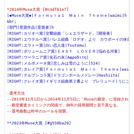
*2014年Muse大賞 [#n3df61e7]
|◆Muse大賞◆|Ｆｏｒｍｕｌａ１　Ｍａｉｎ　Ｔｈｅｍｅ|waimi|h
&br;
|部門|受賞作品|受賞者|h
|RIGHT:カリオペ賞|交響組曲「シェエラザード」|開発者|
|RIGHT:エウテルペ賞|バレエ組曲「ロデオ」より　カウボーイの休日|
|RIGHT:エラトー賞|白い恋人達|Tsutomu|
|RIGHT:ポリュームニア賞|ＥＡＳＹ　ＬＯＶＥＲ|悩める河童|
|RIGHT:ウーラニア賞|化石の灰|Αφροδιτη|
|RIGHT:メルポメーネ賞|悲しみは雪のように|524|
|RIGHT:タレイア賞|Ｆｏｒｍｕｌａ１　Ｍａｉｎ　Ｔｈｅｍｅ|waimi
|RIGHT:テルプシコラ賞|ドラゴンボールメドレー|Hashiita|
|RIGHT:クレイオ賞|イギリス組曲第２番より　プレリュード|うにころ
-選考方法
--2013年11月1日から2014年11月5日に「Museの殿堂」に登録さ
--殿堂審査タイミングの関係で、例年の採用期間と若干異なる。
--選考曲数は昨年のルールを踏襲。
**2023年Muse大賞 [#g550ba29]