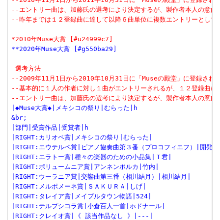
--エントリー曲は、加藤氏の選考により決定するが、製作者本人の意向
--昨年までは１２登録曲に達して以降６曲単位に複数エントリーとして
*2010年Muse大賞 [#u24999c7]
**2020年Muse大賞 [#g550ba29]
-選考方法
--2009年11月1日から2010年10月31日に「Museの殿堂」に登録さ
--基本的に１人の作者に対し１曲がエントリーされるが、１２登録曲に
--エントリー曲は、加藤氏の選考により決定するが、製作者本人の意向
|◆Muse大賞◆|メキシコの祭り|むらった|h
&br;
|部門|受賞作品|受賞者|h
|RIGHT:カリオペ賞|メキシコの祭り|むらった|
|RIGHT:エウテルペ賞|ピアノ協奏曲第３番（プロコフィエフ）|開発者
|RIGHT:エラトー賞|種々の楽器のための小品集|Ｔ君|
|RIGHT:ポリュームニア賞|アンネンポルカ|竹内|
|RIGHT:ウーラニア賞|交響曲第三番（相川結月）|相川結月|
|RIGHT:メルポメーネ賞|ＳＡＫＵＲＡ|しげ|
|RIGHT:タレイア賞|メイプルタウン物語|524|
|RIGHT:テルプシコラ賞|小倉百人一首|ホドナール|
|RIGHT:クレイオ賞|《 該当作品なし 》|---|