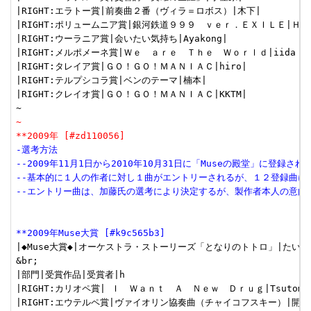
|RIGHT:エラトー賞|前奏曲２番（ヴィラ＝ロボス）|木下|

|RIGHT:ポリュームニア賞|銀河鉄道９９９　ｖｅｒ．ＥＸＩＬＥ|Ｈｉｓ
|RIGHT:ウーラニア賞|会いたい気持ち|Ayakong|

|RIGHT:メルポメーネ賞|Ｗｅ　ａｒｅ　Ｔｈｅ　Ｗｏｒｌｄ|iida |

|RIGHT:タレイア賞|ＧＯ！ＧＯ！ＭＡＮＩＡＣ|hiro|

|RIGHT:テルプシコラ賞|ベンのテーマ|楠本|

|RIGHT:クレイオ賞|ＧＯ！ＧＯ！ＭＡＮＩＡＣ|KKTM|

~
**2009年 [#zd110056]
-選考方法
--2009年11月1日から2010年10月31日に「Museの殿堂」に登録さ
--基本的に１人の作者に対し１曲がエントリーされるが、１２登録曲に
--エントリー曲は、加藤氏の選考により決定するが、製作者本人の意向
**2009年Muse大賞 [#k9c565b3]
|◆Muse大賞◆|オーケストラ・ストーリーズ「となりのトトロ」|たいこー
&br;

|部門|受賞作品|受賞者|h

|RIGHT:カリオペ賞| Ｉ　Ｗａｎｔ　Ａ　Ｎｅｗ　Ｄｒｕｇ|Tsutomu|
|RIGHT:エウテルペ賞|ヴァイオリン協奏曲（チャイコフスキー）|開発者