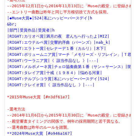
--2015年12月1日から2016年11月13日に「Museの殿堂」に登録さ
--エントリー曲数は昨年と同じ平方根切捨て方式を採用。
|◆Muse大賞◆|524|私にハッピーバースデイ|h
&br;
|部門|受賞作品|受賞者|h
|RIGHT:カリオペ賞|満月の夜　君んちへ行ったよ|MIZ|
|RIGHT:エウテルペ賞|交響的序曲（バーンズ）|nab_k|
|RIGHT:エラトー賞|セレナーデ１番（カルリ）|木下|
|RIGHT:ポリュームニア賞|マーチ「メモリーズ・リフレイン」|Ｔ君|
|RIGHT:ウーラニア賞|《 該当作品なし 》|---|
|RIGHT:メルポメーネ賞|チェロ協奏曲第１番（サン＝サーンス）|開発
|RIGHT:タレイア賞|十戒（１９８４）|悩める河童|
|RIGHT:テルプシコラ賞|私にハッピーバースデイ|524|
|RIGHT:クレイオ賞|《 該当作品なし 》|---|
*2015年Muse大賞 [#n3df61e7]
-選考方法
--2014年11月6日から2015年11月30日に「Museの殿堂」に登録さ
--殿堂審査タイミングの関係で、例年の採用期間と若干異なる。
--選考曲数は昨年のルールを踏襲。
**2024年Muse大賞 [#o946a167]