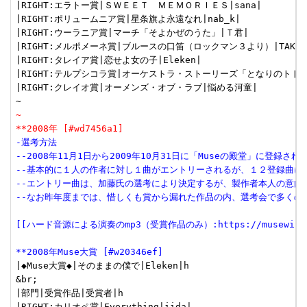
|RIGHT:エラトー賞|ＳＷＥＥＴ　ＭＥＭＯＲＩＥＳ|sana|

|RIGHT:ポリュームニア賞|星条旗よ永遠なれ|nab_k|

|RIGHT:ウーラニア賞|マーチ「そよかぜのうた」|Ｔ君|

|RIGHT:メルポメーネ賞|ブルースの口笛（ロックマン３より）|TAK|

|RIGHT:タレイア賞|恋せよ女の子|Eleken|

|RIGHT:テルプシコラ賞|オーケストラ・ストーリーズ「となりのトトロ
|RIGHT:クレイオ賞|オーメンズ・オブ・ラブ|悩める河童|

~
**2008年 [#wd7456a1]
-選考方法
--2008年11月1日から2009年10月31日に「Museの殿堂」に登録さ
--基本的に１人の作者に対し１曲がエントリーされるが、１２登録曲に
--エントリー曲は、加藤氏の選考により決定するが、製作者本人の意向
--なお昨年度までは、惜しくも賞から漏れた作品の内、選考会で多く
[[ハード音源による演奏のmp3（受賞作品のみ）:https://musewiki.ne
**2008年Muse大賞 [#w20346ef]
|◆Muse大賞◆|そのままの僕で|Eleken|h

&br;

|部門|受賞作品|受賞者|h

|RIGHT:カリオペ賞|Everything|iida|
