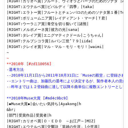
|RIGHT:カリオペ賞|フルート、ヴィオラとハープのためのソナタ |Αφροδ
|RIGHT:エウテルペ賞|ビバルディ「四季」|taka|

|RIGHT:エラトー賞|フルートとチェンバロのためのソナタ第１番|TeTsu
|RIGHT:ポリュームニア賞|レイディアント・マーチ|Ｔ君|

|RIGHT:ウーラニア賞|青空を切り裂いて|諸熊|

|RIGHT:メルポメーネ賞|彼方の光|sana|

|RIGHT:タレイア賞|エニグマティクドール|こうちゃん|

|RIGHT:テルプシコラ賞|ルパン三世’７９|iida|

|RIGHT:クレイオ賞|マル・マル・モリ・モリ！|waimi|

~
**2010年 [#zd110056]
-選考方法
--2010年11月1日から2011年10月31日に「Museの殿堂」に登録さ
--エントリー曲は、加藤氏の選考により決定するが、製作者本人の意向
--昨年までは１２登録曲に達して以降６曲単位に複数エントリーとして
**2010年Muse大賞 [#md4c9bc9]
|◆Muse大賞◆|会いたい気持ち|Ayakong|h

&br;

|部門|受賞作品|受賞者|h

|RIGHT:カリオペ賞|Ｏ・ＥＤＯ　～お江戸～|MIZ|

|RIGHT:エウテルペ賞|交響詩「英雄の生涯」|小笠原|
