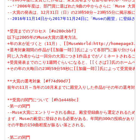
--''2006年度は、部門賞に選ばれた9曲の中からさらに「Muse 大賞
--大賞の発表は、12月31日（日）の23時50分～23時55分に掲示板に
--2016年11月14日から2017年11月24日に「Museの殿堂」に登録
*受賞までのプロセス [#o280cbbf]
以下は2005年のMuse大賞の選考方法。
+年の末が近づくと（11月）、[[MuseWorld:http://homepage3.
+選考対象期間の作品が[[加藤一郎]]氏によって各部門に振り分けられ
同じ入力者からは一回分の大賞につき1作品までがノミネートされること
+受賞発表までのこり1週間ぐらいになると、[[くさば]]氏のホームペ
+その年の大晦日の23時59分59秒に[[加藤一郎]]氏によって受賞発表
**大賞の選考対象 [#f74d90d7]
前年の11月～当年の10月末までに殿堂入りした作品がその年の選考対象
**受賞の関門について [#h1e446bc]
-第一の関門
--Muse大賞にエントリーされる曲は、殿堂登録曲から選定されるため、
まず、Museの殿堂に登録される必要がある。年間約300の投稿があり、
その半数の150曲程度が振るい落とされる。
-第二の関門