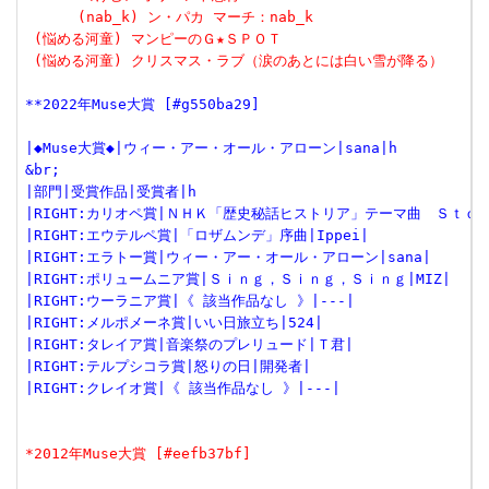
      (nab_k) ン・パカ マーチ：nab_k
 (悩める河童) マンピーのＧ★ＳＰＯＴ
 (悩める河童) クリスマス・ラブ（涙のあとには白い雪が降る）
**2022年Muse大賞 [#g550ba29]
|◆Muse大賞◆|ウィー・アー・オール・アローン|sana|h
&br;
|部門|受賞作品|受賞者|h
|RIGHT:カリオペ賞|ＮＨＫ「歴史秘話ヒストリア」テーマ曲　Ｓｔｏ
|RIGHT:エウテルペ賞|「ロザムンデ」序曲|Ippei|
|RIGHT:エラトー賞|ウィー・アー・オール・アローン|sana|
|RIGHT:ポリュームニア賞|Ｓｉｎｇ，Ｓｉｎｇ，Ｓｉｎｇ|MIZ|
|RIGHT:ウーラニア賞|《 該当作品なし 》|---|
|RIGHT:メルポメーネ賞|いい日旅立ち|524|
|RIGHT:タレイア賞|音楽祭のプレリュード|Ｔ君|
|RIGHT:テルプシコラ賞|怒りの日|開発者|
|RIGHT:クレイオ賞|《 該当作品なし 》|---|
*2012年Muse大賞 [#eefb37bf]