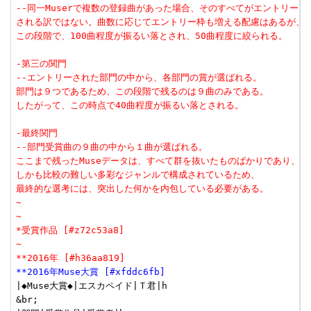
--同一Muserで複数の登録曲があった場合、そのすべてがエントリー
される訳ではない。曲数に応じてエントリー枠も増える配慮はあるが、
この段階で、100曲程度が振るい落とされ、50曲程度に絞られる。
-第三の関門
--エントリーされた部門の中から、各部門の賞が選ばれる。
部門は９つであるため、この段階で残るのは９曲のみである。
したがって、この時点で40曲程度が振るい落とされる。
-最終関門
--部門受賞曲の９曲の中から１曲が選ばれる。
ここまで残ったMuseデータは、すべて群を抜いたものばかりであり、
しかも比較の難しい多彩なジャンルで構成されているため、
最終的な選考には、突出した何かを内包している必要がある。
~
~
*受賞作品 [#z72c53a8]
~
**2016年 [#h36aa819]
**2016年Muse大賞 [#xfddc6fb]
|◆Muse大賞◆|エスカペイド|Ｔ君|h

&br;
