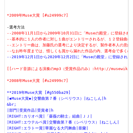
*2009年Muse大賞 [#u24999c7]
--2008年11月1日から2009年10月31日に「Museの殿堂」に登録さ
--基本的に１人の作者に対し１曲がエントリーされるが、１２登録曲に
--エントリー曲は、加藤氏の選考により決定するが、製作者本人の意向
--なお昨年度までは、惜しくも賞から漏れた作品の内、選考会で多く
--2019年12月1日から2020年12月2日に「Museの殿堂」に登録さ
[[ハード音源による演奏のmp3（受賞作品のみ）:http://musewiki.dip
*2008年Muse大賞 [#u24999c7]
**2019年Muse大賞 [#g550ba29]
|◆Muse大賞◆|交響曲第７番（シベリウス）|ねこしん|h
&br;
|部門|受賞作品|受賞者|h
|RIGHT:カリオペ賞|「薔薇の騎士」組曲|ＪＪ|
|RIGHT:エウテルペ賞|交響曲第７番（シベリウス）|ねこしん|
|RIGHT:エラトー賞|華麗なる大円舞曲|亜蘭|