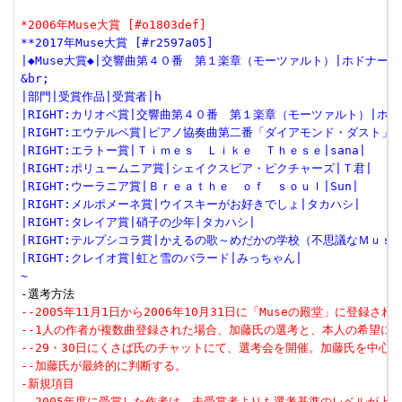
*2006年Muse大賞 [#o1803def]
**2017年Muse大賞 [#r2597a05]
|◆Muse大賞◆|交響曲第４０番　第１楽章（モーツァルト）|ホドナール
&br;
|部門|受賞作品|受賞者|h
|RIGHT:カリオペ賞|交響曲第４０番　第１楽章（モーツァルト）|ホド
|RIGHT:エウテルペ賞|ピアノ協奏曲第二番「ダイアモンド・ダスト」|
|RIGHT:エラトー賞|Ｔｉｍｅｓ　Ｌｉｋｅ　Ｔｈｅｓｅ|sana|
|RIGHT:ポリュームニア賞|シェイクスピア・ピクチャーズ|Ｔ君|
|RIGHT:ウーラニア賞|Ｂｒｅａｔｈｅ　ｏｆ　ｓｏｕｌ|Sun|
|RIGHT:メルポメーネ賞|ウイスキーがお好きでしょ|タカハシ|
|RIGHT:タレイア賞|硝子の少年|タカハシ|
|RIGHT:テルプシコラ賞|かえるの歌～めだかの学校（不思議なＭｕｓ
|RIGHT:クレイオ賞|虹と雪のバラード|みっちゃん|
~
--2005年11月1日から2006年10月31日に「Museの殿堂」に登録さ
--1人の作者が複数曲登録された場合、加藤氏の選考と、本人の希望に
--29・30日にくさば氏のチャットにて、選考会を開催。加藤氏を中心
--加藤氏が最終的に判断する。
-新規項目
--2005年度に受賞した作者は、未受賞者よりも選考基準のレベルが上