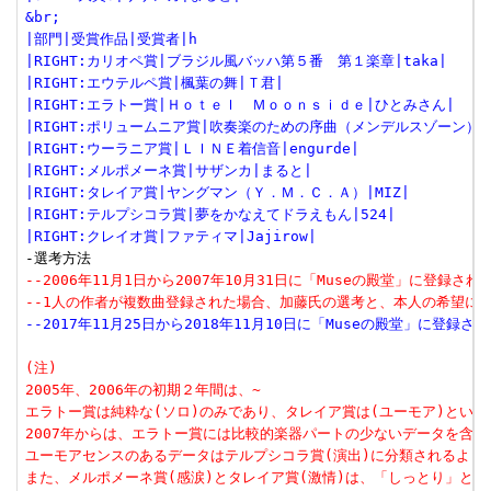
&br;
|部門|受賞作品|受賞者|h
|RIGHT:カリオペ賞|ブラジル風バッハ第５番　第１楽章|taka|
|RIGHT:エウテルペ賞|楓葉の舞|Ｔ君|
|RIGHT:エラトー賞|Ｈｏｔｅｌ　Ｍｏｏｎｓｉｄｅ|ひとみさん|
|RIGHT:ポリュームニア賞|吹奏楽のための序曲（メンデルスゾーン）|I
|RIGHT:ウーラニア賞|ＬＩＮＥ着信音|engurde|
|RIGHT:メルポメーネ賞|サザンカ|まると|
|RIGHT:タレイア賞|ヤングマン（Ｙ．Ｍ．Ｃ．Ａ）|MIZ|
|RIGHT:テルプシコラ賞|夢をかなえてドラえもん|524|
|RIGHT:クレイオ賞|ファティマ|Jajirow|
--2006年11月1日から2007年10月31日に「Museの殿堂」に登録さ
--1人の作者が複数曲登録された場合、加藤氏の選考と、本人の希望に
--2017年11月25日から2018年11月10日に「Museの殿堂」に登録
(注)
2005年、2006年の初期２年間は、~
エラトー賞は純粋な(ソロ)のみであり、タレイア賞は(ユーモア)という
2007年からは、エラトー賞には比較的楽器パートの少ないデータを含め
ユーモアセンスのあるデータはテルプシコラ賞(演出)に分類されるよう
また、メルポメーネ賞(感涙)とタレイア賞(激情)は、「しっとり」と