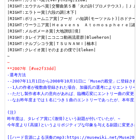
|RIGHT:エウテルペ賞|交響曲第５番「火の詩(プロメテウス)」|ＪＪ|

|RIGHT:エラトー賞|六段の調|木下|

|RIGHT:ポリュームニア賞|フーガ　ハ短調(モーツァルト)|ホドナール|
|RIGHT:ウーラニア賞|Ｈｅａｖｅｎｓ　Ａｔｏｍｏｓｐｈｅｒｅ|諸熊|
|RIGHT:メルポメーネ賞|大地讃頌|境|

|RIGHT:タレイア賞|ニコニコ動画流星群|Blueheron|

|RIGHT:テルプシコラ賞|ＴＳＵＮＡＭＩ|楠本|

|RIGHT:クレイオ賞|そのままの僕で|Eleken|

~
**2007年 [#xe2f33dd]
-選考方法
--2007年11月1日から2008年10月31日に「Museの殿堂」に登録さ
--1人の作者が複数曲登録された場合、加藤氏の選考によりエントリー
--ただし製作者本人の意向があれば、臨機応変にエントリー曲の変更を
--なお昨年度までは１名につき１曲のエントリーであったが、本年度
(注)
昨年度は、タレイア賞に(激情)という副題が付いていたが、~
今年度より(高揚)というよりポジティブな印象を与える副題に変更され
[[ハード音源による演奏のmp3:https://musewiki.net/Muse2008/