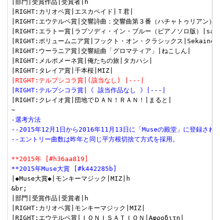
|部門|受賞作品|受賞者|h

|RIGHT:カリオペ賞|エスカペイド|Ｔ君|

|RIGHT:エウテルペ賞|交響詩曲：交響曲第３番（ハチャトゥリアン）|Pas
|RIGHT:エラトー賞|ラプソディ・イン・ブルー（ピアノソロ版）|sana
|RIGHT:ポリュームニア賞|フックト・オン・クラシックス|Sekainoyak
|RIGHT:ウーラニア賞|交響組曲「グロマティア」|ねこしん|

|RIGHT:メルポメーネ賞|俺たちの旅|タカハシ|

|RIGHT:テルプシコラ賞|(該当なし) |---|
|RIGHT:テルプシコラ賞|《 該当作品なし 》|---|
|RIGHT:クレイオ賞|団地でＤＡＮ！ＲＡＮ！|まると|

-選考方法
--2015年12月1日から2016年11月13日に「Museの殿堂」に登録さ
--エントリー曲数は昨年と同じ平方根切捨て方式を採用。
**2015年 [#h36aa819]
**2015年Muse大賞 [#k442285b]
|◆Muse大賞◆|モンキーマジック|MIZ|h

&br;

|部門|受賞作品|受賞者|h

|RIGHT:カリオペ賞|モンキーマジック|MIZ|

|RIGHT:エウテルペ賞|ＩＯＮＩＳＡＴＩＯＮ|Αφροδιτη|
