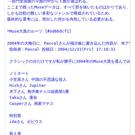
--部門受賞曲の９曲の中から１曲が選ばれる。
ここまで残ったMuseデータは、すべて群を抜いたものばかりであり、
しかも比較の難しい多彩なジャンルで構成されているため、
最終的な選考には、突出した何かを内包している必要がある。
*Muse大賞のルーツ [#od6bdcf1]
2004年の大晦日に、Pascalさんが掲示板に書き込んだ内容が、本ア
 投稿者：Pascal 投稿日：2004/12/31(Fri) 17:10:31
 クラシックの分だけですが私が勝手に2004年のMuse大賞を選んでみま
 ノミネート
 小笠原さん 中国の不思議な役人
 Hishさん Jupiter
 木下さん 無伴奏チェロ組曲第1番
 takaさん 運命
 Casperさん 画家マチス
 特別賞
 idaさん ゼビウス
 新人賞