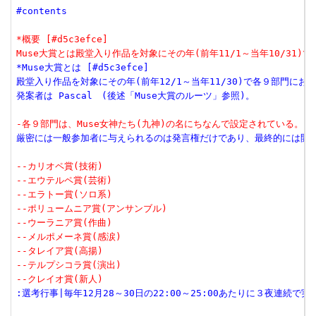
#contents
*概要 [#d5c3efce]
Muse大賞とは殿堂入り作品を対象にその年(前年11/1～当年10/
*Muse大賞とは [#d5c3efce]
殿堂入り作品を対象にその年(前年12/1～当年11/30)で各９部門にお
発案者は Pascal　(後述「Muse大賞のルーツ」参照)。
-各９部門は、Muse女神たち(九神)の名にちなんで設定されている。
厳密には一般参加者に与えられるのは発言権だけであり、最終的には開
--カリオペ賞(技術)
--エウテルペ賞(芸術)
--エラトー賞(ソロ系)
--ポリュームニア賞(アンサンブル)
--ウーラニア賞(作曲)
--メルポメーネ賞(感涙)
--タレイア賞(高揚)
--テルプシコラ賞(演出)
--クレイオ賞(新人)
:選考行事|毎年12月28～30日の22:00～25:00あたりに３夜連続で実