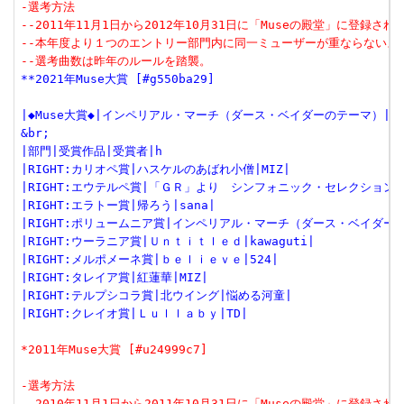
-選考方法
--2011年11月1日から2012年10月31日に「Museの殿堂」に登録さ
--本年度より１つのエントリー部門内に同一ミューザーが重ならないよ
--選考曲数は昨年のルールを踏襲。
**2021年Muse大賞 [#g550ba29]
|◆Muse大賞◆|インペリアル・マーチ（ダース・ベイダーのテーマ）|nab
&br;
|部門|受賞作品|受賞者|h
|RIGHT:カリオペ賞|ハスケルのあばれ小僧|MIZ|
|RIGHT:エウテルペ賞|「ＧＲ」より　シンフォニック・セレクション|
|RIGHT:エラトー賞|帰ろう|sana|
|RIGHT:ポリュームニア賞|インペリアル・マーチ（ダース・ベイダーのテ
|RIGHT:ウーラニア賞|Ｕｎｔｉｔｌｅｄ|kawaguti|
|RIGHT:メルポメーネ賞|ｂｅｌｉｅｖｅ|524|
|RIGHT:タレイア賞|紅蓮華|MIZ|
|RIGHT:テルプシコラ賞|北ウイング|悩める河童|
|RIGHT:クレイオ賞|Ｌｕｌｌａｂｙ|TD|
*2011年Muse大賞 [#u24999c7]
-選考方法
--2010年11月1日から2011年10月31日に「Museの殿堂」に登録さ