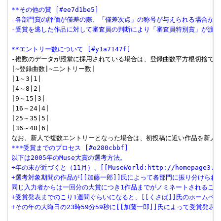
**その他の賞 [#ee7d1be5]
-各部門賞の評価が僅差の際、「僅差次点」の称号が与えられる場合があ
-受賞を逃した作品に対して審査員の判断により「審査員特別賞」が渡さ
**エントリー数について [#y1a7147f]
-複数のデータが殿堂に採用されている場合は、登録曲数平方根切捨ての
|~登録曲数|~エントリー数|

|1～3|1|

|4～8|2|

|9～15|3|

|16～24|4|

|25～35|5|

|36～48|6|

***受賞までのプロセス [#o280cbbf]
以下は2005年のMuse大賞の選考方法。
+年の末が近づくと（11月）、[[MuseWorld:http://homepage3.
+選考対象期間の作品が[[加藤一郎]]氏によって各部門に振り分けられ
同じ入力者からは一回分の大賞につき1作品までがノミネートされること
+受賞発表までのこり1週間ぐらいになると、[[くさば]]氏のホームペ
+その年の大晦日の23時59分59秒に[[加藤一郎]]氏によって受賞発表