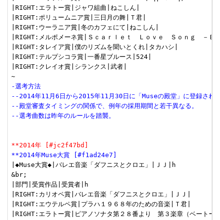
|RIGHT:エラトー賞|ジャワ組曲|ねこしん|

|RIGHT:ポリュームニア賞|三日月の舞|Ｔ君|

|RIGHT:ウーラニア賞|冬のカフェにて|ねこしん|

|RIGHT:メルポメーネ賞|Ｓｃａｒｌｅｔ　Ｌｏｖｅ　Ｓｏｎｇ　－ＢＵ
|RIGHT:タレイア賞|僕のリズムを聞いとくれ|タカハシ|

|RIGHT:テルプシコラ賞|一番星ブルース|524|

|RIGHT:クレイオ賞|シランクス|武者|

-選考方法
--2014年11月6日から2015年11月30日に「Museの殿堂」に登録さ
--殿堂審査タイミングの関係で、例年の採用期間と若干異なる。
--選考曲数は昨年のルールを踏襲。
**2014年 [#jc2f47bd]
**2014年Muse大賞 [#f1ad24e7]
|◆Muse大賞◆|バレエ音楽「ダフニスとクロエ」|ＪＪ|h

&br;

|部門|受賞作品|受賞者|h

|RIGHT:カリオペ賞|バレエ音楽「ダフニスとクロエ」|ＪＪ|

|RIGHT:エウテルペ賞|プラハ１９６８年のための音楽|Ｔ君|

|RIGHT:エラトー賞|ピアノソナタ第２８番より　第３楽章（ベートーベ