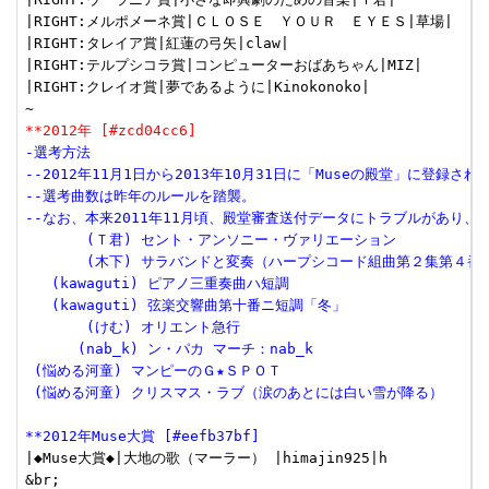
|RIGHT:メルポメーネ賞|ＣＬＯＳＥ　ＹＯＵＲ　ＥＹＥＳ|草場|

|RIGHT:タレイア賞|紅蓮の弓矢|claw|

|RIGHT:テルプシコラ賞|コンピューターおばあちゃん|MIZ|

|RIGHT:クレイオ賞|夢であるように|Kinokonoko|

**2012年 [#zcd04cc6]
-選考方法
--2012年11月1日から2013年10月31日に「Museの殿堂」に登録さ
--選考曲数は昨年のルールを踏襲。
--なお、本来2011年11月頃、殿堂審査送付データにトラブルがあり、
       (Ｔ君) セント・アンソニー・ヴァリエーション
       (木下) サラバンドと変奏（ハープシコード組曲第２集第４番
   (kawaguti) ピアノ三重奏曲ハ短調
   (kawaguti) 弦楽交響曲第十番ニ短調「冬」
       (けむ) オリエント急行
      (nab_k) ン・パカ マーチ：nab_k
 (悩める河童) マンピーのＧ★ＳＰＯＴ
 (悩める河童) クリスマス・ラブ（涙のあとには白い雪が降る）
**2012年Muse大賞 [#eefb37bf]
|◆Muse大賞◆|大地の歌（マーラー） |himajin925|h

&br;
