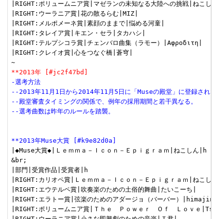
|RIGHT:ポリュームニア賞|マゼランの未知なる大陸への挑戦|ねこしん|
|RIGHT:ウーラニア賞|花の散るらむ|MIZ|

|RIGHT:メルポメーネ賞|素顔のままで|悩める河童|

|RIGHT:タレイア賞|キエン・セラ|タカハシ|

|RIGHT:テルプシコラ賞|チェンバロ曲集（ラモー）|Αφροδιτη|

|RIGHT:クレイオ賞|心をつなぐ橋|蒼穹|

**2013年 [#jc2f47bd]
-選考方法
--2013年11月1日から2014年11月5日に「Museの殿堂」に登録さ
--殿堂審査タイミングの関係で、例年の採用期間と若干異なる。
--選考曲数は昨年のルールを踏襲。
**2013年Muse大賞 [#k9e82d0a]
|◆Muse大賞◆|Ｌｅｍｍａ－Ｉｃｏｎ－Ｅｐｉｇｒａｍ|ねこしん|h

&br;

|部門|受賞作品|受賞者|h

|RIGHT:カリオペ賞|Ｌｅｍｍａ－Ｉｃｏｎ－Ｅｐｉｇｒａｍ|ねこしん|
|RIGHT:エウテルペ賞|吹奏楽のための土俗的舞曲|たいこーち|

|RIGHT:エラトー賞|弦楽のためのアダージョ（バーバー）|himajin925
|RIGHT:ポリュームニア賞|Ｔｈｅ　Ｐｏｗｅｒ　Ｏｆ　Ｌｏｖｅ|Tsuto
|RIGHT:ウーラニア賞|小さな即興劇のための音楽|Ｔ君|
