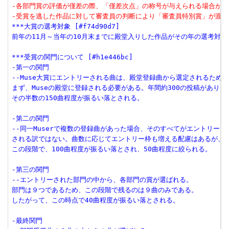
-各部門賞の評価が僅差の際、「僅差次点」の称号が与えられる場合があ
-受賞を逃した作品に対して審査員の判断により「審査員特別賞」が渡さ
***大賞の選考対象 [#f74d90d7]
前年の11月～当年の10月末までに殿堂入りした作品がその年の選考対象
***受賞の関門について [#h1e446bc]
-第一の関門
--Muse大賞にエントリーされる曲は、殿堂登録曲から選定されるため、
まず、Museの殿堂に登録される必要がある。年間約300の投稿があり、
その半数の150曲程度が振るい落とされる。
-第二の関門
--同一Muserで複数の登録曲があった場合、そのすべてがエントリー
される訳ではない。曲数に応じてエントリー枠も増える配慮はあるが、
この段階で、100曲程度が振るい落とされ、50曲程度に絞られる。
-第三の関門
--エントリーされた部門の中から、各部門の賞が選ばれる。
部門は９つであるため、この段階で残るのは９曲のみである。
したがって、この時点で40曲程度が振るい落とされる。
-最終関門