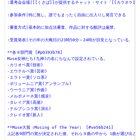
:選考会会場|[[くさば]]が提供するチャット・サイト「[[カラオケ居
:参加条件|特に無し。誰でもまったく自由に出入りし発言できる
:審査方式|基本的に加点法審査。作品に対する酷評は厳禁。
:受賞発表|その年の大晦日の23時50分～24時が目安となっている。
**各９部門賞 [#p0393b78]
Muse女神たち(九神)の名にちなんで設定されている。
-カリオペ賞(技術)
-エウテルペ賞(芸術)
-エラトー賞(ソロ系)
-ポリュームニア賞(アンサンブル)
-ウーラニア賞(作曲)
-メルポメーネ賞(感涙)
-タレイア賞(高揚)
-テルプシコラ賞(演出)
-クレイオ賞(新人)
**Muse大賞（Musing of the Year） [#ve56b241]
上記各9部門の賞が決定された後、それら９曲の中から 1曲が選び出さ