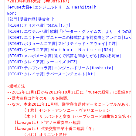
*2013年Muse大賞 [#n3df61e7]
|◆Muse大賞◆|エンジェルドリーム|Hashiita|h
&br;
|部門|受賞作品|受賞者|h
|RIGHT:カリオペ賞|つぼみ|しげ|
|RIGHT:エウテルペ賞|歌劇「ピーター・グライムズ」より　４つの海
|RIGHT:エラトー賞|プニャーニの様式による前奏曲とアレグロ|taka|
|RIGHT:ポリュームニア賞|スピリティッド・アウェイ|Ｔ君|
|RIGHT:ウーラニア賞|Ｍｏｔｈｅｒ　Ｎａｔｕｒｅ|524|
|RIGHT:メルポメーネ賞|遠くで汽笛を聞きながら|悩める河童|
|RIGHT:タレイア賞|ターコイズ|MIZ|
|RIGHT:テルプシコラ賞|エンジェルドリーム|Hashiita|
|RIGHT:クレイオ賞|ラバースコンチェルト|kt|
-選考方法
--2012年11月1日から2013年10月31日に「Museの殿堂」に登録さ
--選考曲数は昨年のルールを踏襲。
--なお、本来2011年11月頃、殿堂審査送付データにトラブルがあり、
       (Ｔ君) セント・アンソニー・ヴァリエーション
       (木下) サラバンドと変奏（ハープシコード組曲第２集第４番
   (kawaguti) ピアノ三重奏曲ハ短調
   (kawaguti) 弦楽交響曲第十番ニ短調「冬」
       (けむ) オリエント急行