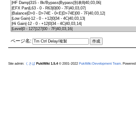
ページ名:
Site admin:
くさば
PukiWiki 1.5.4
© 2001-2022
PukiWiki Development Team
. Powered