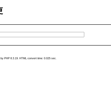
変更
 by PHP 8.3.19. HTML convert time: 0.025 sec.