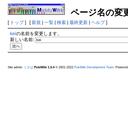
ページ名の
[
トップ
] [
新規
|
一覧
|
検索
|
最終更新
|
ヘルプ
]
kei
の名前を変更します。
新しい名前:
Site admin:
くさば
PukiWiki 1.5.4
© 2001-2022
PukiWiki Development Team
. Powered