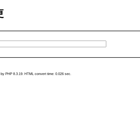
変更
 by PHP 8.3.19. HTML convert time: 0.026 sec.