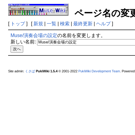
ページ名の
[
トップ
] [
新規
|
一覧
|
検索
|
最終更新
|
ヘルプ
]
Muse/演奏会場の設定
の名前を変更します。
新しい名前:
Site admin:
くさば
PukiWiki 1.5.4
© 2001-2022
PukiWiki Development Team
. Powered