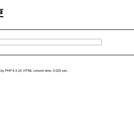
変更
 by PHP 8.3.19. HTML convert time: 0.025 sec.