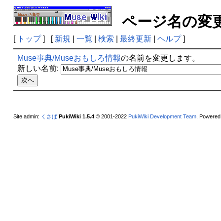
ページ名の
[
トップ
] [
新規
|
一覧
|
検索
|
最終更新
|
ヘルプ
]
Muse事典/Museおもしろ情報
の名前を変更します。
新しい名前:
Site admin:
くさば
PukiWiki 1.5.4
© 2001-2022
PukiWiki Development Team
. Powered