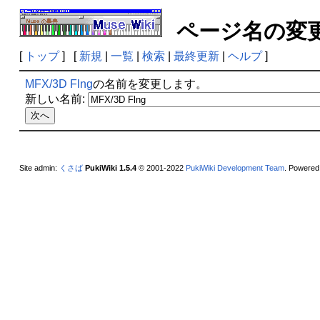
ページ名の
[
トップ
] [
新規
|
一覧
|
検索
|
最終更新
|
ヘルプ
]
MFX/3D Flng
の名前を変更します。
新しい名前:
Site admin:
くさば
PukiWiki 1.5.4
© 2001-2022
PukiWiki Development Team
. Powered