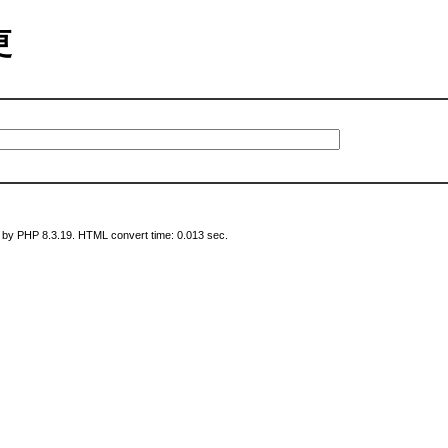
変更
 by PHP 8.3.19. HTML convert time: 0.013 sec.