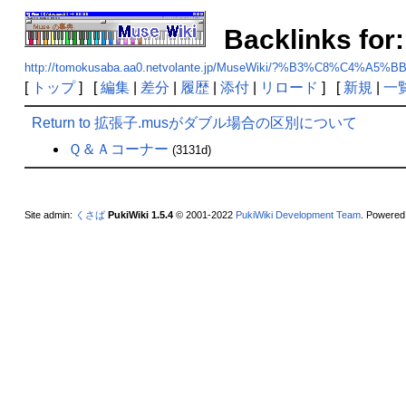
Backlink
http://tomokusaba.aa0.netvolante.jp/MuseWiki/?%B3%
[
トップ
] [
編集
|
差分
|
履歴
|
添付
|
リロード
] [
新規
|
一
Return to 拡張子.musがダブル場合の区別について
Ｑ＆Ａコーナー
(3131d)
Site admin:
くさば
PukiWiki 1.5.4
© 2001-2022
PukiWiki Development Team
. Powered