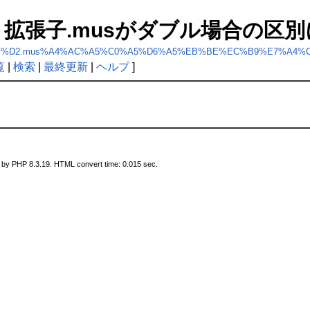
s for: 拡張子.musがダブル場合
C8%C4%A5%BB%D2.mus%A4%AC%A5%C0%A5%D6%A5%EB%BE%EC%B9%E
覧
|
検索
|
最終更新
|
ヘルプ
]
 by PHP 8.3.19. HTML convert time: 0.015 sec.