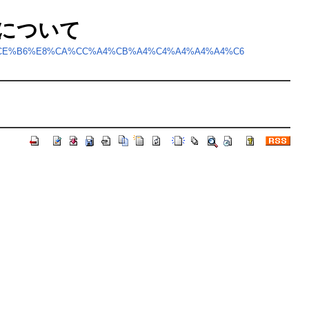
の区別について
7%A4%CE%B6%E8%CA%CC%A4%CB%A4%C4%A4%A4%A4%C6