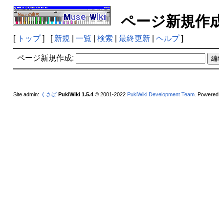
ページ新規
[
トップ
] [
新規
|
一覧
|
検索
|
最終更新
|
ヘルプ
]
ページ新規作成:
Site admin:
くさば
PukiWiki 1.5.4
© 2001-2022
PukiWiki Development Team
. Powered