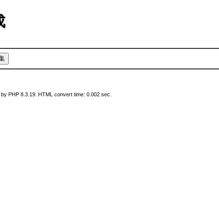
作成
 by PHP 8.3.19. HTML convert time: 0.002 sec.