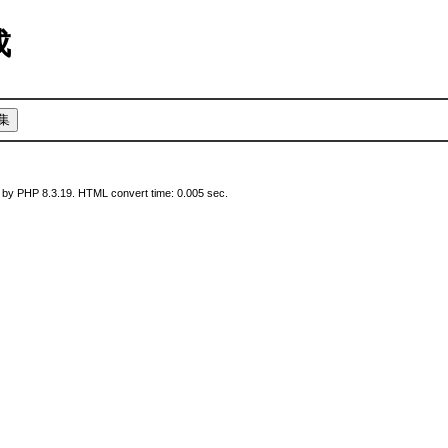
作成
 by PHP 8.3.19. HTML convert time: 0.005 sec.