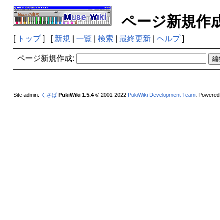
ページ新規
[
トップ
] [
新規
|
一覧
|
検索
|
最終更新
|
ヘルプ
]
ページ新規作成:
Site admin:
くさば
PukiWiki 1.5.4
© 2001-2022
PukiWiki Development Team
. Powered