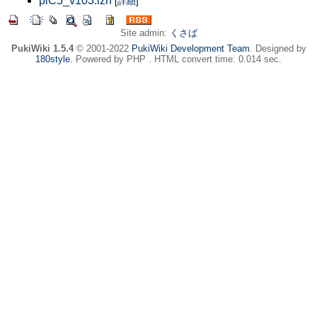
piC5_v103.lzh
[
詳細
]
Site admin:
くさば
PukiWiki 1.5.4
© 2001-2022
PukiWiki Development Team
. Designed by
180style
. Powered by PHP . HTML convert time: 0.014 sec.