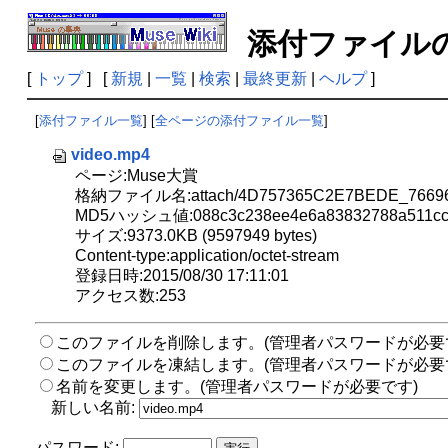
添付ファイ
[
トップ
] [
新規
|
一覧
|
検索
|
最終更新
|
ヘルプ
]
[
添付ファイル一覧
] [
全ページの添付ファイル一覧
]
video.mp4
ページ:Muse大賞
格納ファイル名:attach/4D757365C2E7BEDE_76696
MD5ハッシュ値:088c3c238ee4e6a83832788a511cc
サイズ:9373.0KB (9597949 bytes)
Content-type:application/octet-stream
登録日時:2015/08/30 17:11:01
アクセス数:253
このファイルを削除します。(管理者パスワードが必要
このファイルを凍結します。(管理者パスワードが必要
名前を変更します。(管理者パスワードが必要です)
新しい名前:
パスワード: