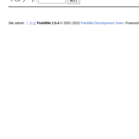
Site admin:
くさば
PukiWiki 1.5.4
© 2001-2022
PukiWiki Development Team
. Powered