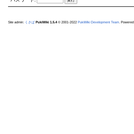
Site admin:
くさば
PukiWiki 1.5.4
© 2001-2022
PukiWiki Development Team
. Powered