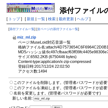
添付ファイ
[
トップ
] [
新規
|
一覧
|
検索
|
最終更新
|
ヘルプ
]
[
添付ファイル一覧
] [
全ページの添付ファイル一覧
]
miz_ml.zip
ページ:MuseLoid対応音源一覧
格納ファイル名:attach/4D7573654C6F6964C2D0B
MD5ハッシュ値:6c497cfbaacf63ff39fc4405e98306e
サイズ:6592.2KB (6750446 bytes)
Content-type:application/x-zip-compressed
登録日時:2017/12/24 22:02:50
アクセス数:1494
このファイルを削除します。(管理者パスワードが必要
このファイルを凍結します。(管理者パスワードが必要
名前を変更します。(管理者パスワードが必要です)
新しい名前:
パスワード: