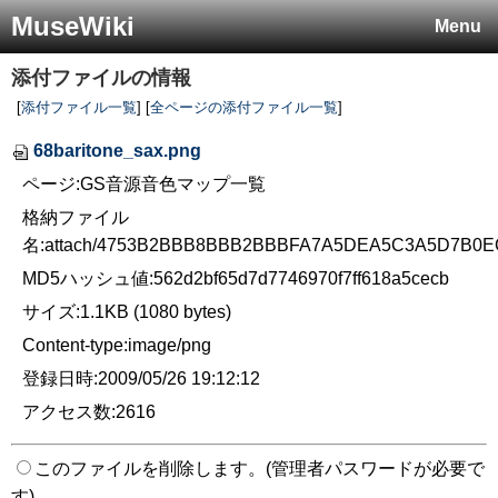
MuseWiki
Menu
添付ファイルの情報
[
添付ファイル一覧
] [
全ページの添付ファイル一覧
]
68baritone_sax.png
ページ:GS音源音色マップ一覧
格納ファイル
名:attach/4753B2BBB8BBB2BBBFA7A5DEA5C3A5D7B0E
MD5ハッシュ値:562d2bf65d7d7746970f7ff618a5cecb
サイズ:1.1KB (1080 bytes)
Content-type:image/png
登録日時:2009/05/26 19:12:12
アクセス数:2616
このファイルを削除します。(管理者パスワードが必要で
す)