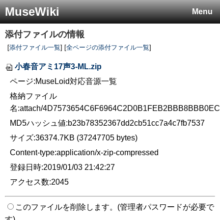
MuseWiki
Menu
添付ファイルの情報
[
添付ファイル一覧
] [
全ページの添付ファイル一覧
]
小春音アミ17声3-ML.zip
ページ:MuseLoid対応音源一覧
格納ファイル
名:attach/4D7573654C6F6964C2D0B1FEB2BBB8BBB0
MD5ハッシュ値:b23b78352367dd2cb51cc7a4c7fb7537
サイズ:36374.7KB (37247705 bytes)
Content-type:application/x-zip-compressed
登録日時:2019/01/03 21:42:27
アクセス数:2045
このファイルを削除します。(管理者パスワードが必要で
す)