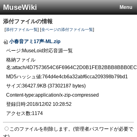
MuseWiki
Menu
添付ファイルの情報
[
添付ファイル一覧
] [
全ページの添付ファイル一覧
]
小春音アミ17声-ML.zip
ページ:MuseLoid対応音源一覧
格納ファイル
名:attach/4D7573654C6F6964C2D0B1FEB2BBB8BBB0
MD5ハッシュ値:764d4e4cb6a32abf6cca209398b79bd1
サイズ:36427.9KB (37302187 bytes)
Content-type:application/x-zip-compressed
登録日時:2018/12/02 10:28:52
アクセス数:1174
このファイルを削除します。(管理者パスワードが必要で
す)