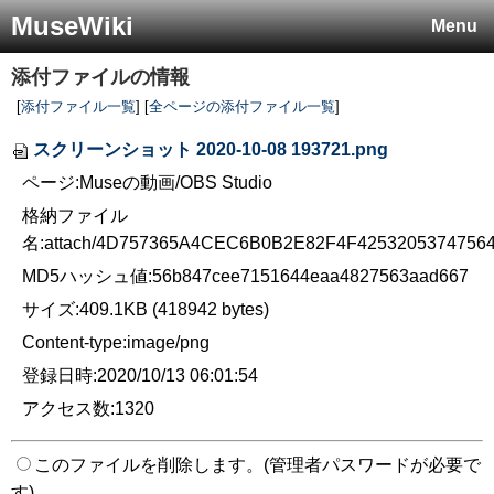
MuseWiki
Menu
添付ファイルの情報
[
添付ファイル一覧
] [
全ページの添付ファイル一覧
]
スクリーンショット 2020-10-08 193721.png
ページ:Museの動画/OBS Studio
格納ファイル
名:attach/4D757365A4CEC6B0B2E82F4F425320537475
MD5ハッシュ値:56b847cee7151644eaa4827563aad667
サイズ:409.1KB (418942 bytes)
Content-type:image/png
登録日時:2020/10/13 06:01:54
アクセス数:1320
このファイルを削除します。(管理者パスワードが必要で
す)