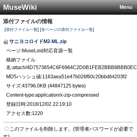
MuseWiki
Menu
添付ファイルの情報
[
添付ファイル一覧
] [
全ページの添付ファイル一覧
]
サニヨコロイドM2-ML.zip
ページ:MuseLoid対応音源一覧
格納ファイル
名:attach/4D7573654C6F6964C2D0B1FEB2BBB8BBB0
MD5ハッシュ値:1163aea51e47b026f60c20bbd64203f2
サイズ:43796.0KB (44847125 bytes)
Content-type:application/x-zip-compressed
登録日時:2018/12/02 22:19:10
アクセス数:1220
このファイルを削除します。(管理者パスワードが必要で
す)