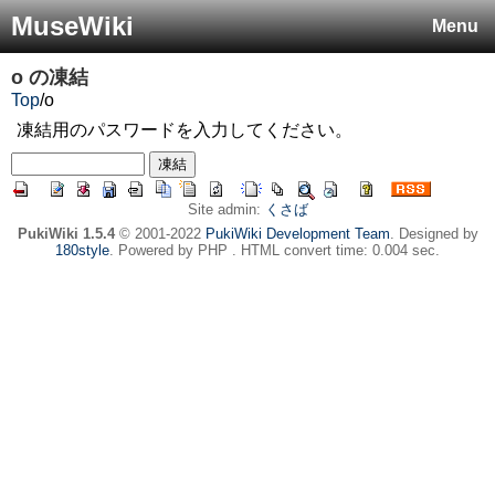
MuseWiki
Menu
o
の凍結
Top
/
o
凍結用のパスワードを入力してください。
Site admin:
くさば
PukiWiki 1.5.4
© 2001-2022
PukiWiki Development Team
. Designed by
180style
. Powered by PHP . HTML convert time: 0.004 sec.