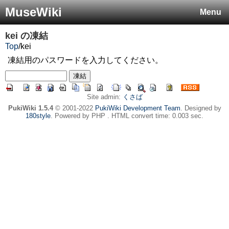
MuseWiki
Menu
kei
の凍結
Top
/
kei
凍結用のパスワードを入力してください。
Site admin:
くさば
PukiWiki 1.5.4
© 2001-2022
PukiWiki Development Team
. Designed by
180style
. Powered by PHP . HTML convert time: 0.003 sec.