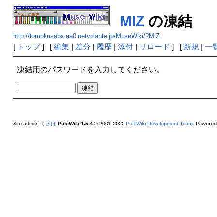
MIZ
の凍結
http://tomokusaba.aa0.netvolante.jp/MuseWiki/?MIZ
[
トップ
] [
編集
|
差分
|
履歴
|
添付
|
リロード
] [
新規
|
一
凍結用のパスワードを入力してください。
Site admin:
くさば
PukiWiki 1.5.4
© 2001-2022
PukiWiki Development Team
. Powered