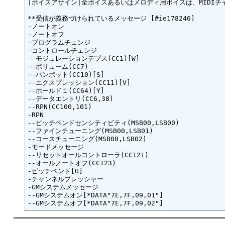
|ボイスアサイン|全ボイスあるいはメロディ用ボイスは、MIDI
**受信が義務づけられているメッセージ [#ie178246]

-ノートオン

-ノートオフ

-プログラムチェンジ

-コントロールチェンジ

--モジュレーションデプス(CC1)[W]

--ボリューム(CC7)

--パンポット(CC10)[S]

--エクスプレッション(CC11)[V]

--ホールド１(CC64)[Y]

--データエントリ(CC6,38)

--RPN(CC100,101)

-RPN

--ピッチベンドセンシティビティ(MSB00,LSB00)

--ファインチューニング(MSB00,LSB01)

--コースチューニング(MSB00,LSB02)

-モードメッセージ

--リセットオールコントローラ(CC121)

--オールノートオフ(CC123)

-ピッチベンド[U]

-チャンネルプレッシャー

-GMシステムメッセージ

--GMシステムオン[*DATA"7E,7F,09,01"]
