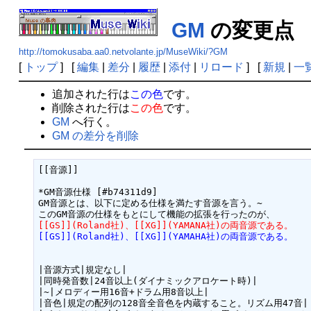
GM
の変更
http://tomokusaba.aa0.netvolante.jp/MuseWiki/?GM
[
トップ
] [
編集
|
差分
|
履歴
|
添付
|
リロード
] [
新規
|
一
追加された行は
この色
です。
削除された行は
この色
です。
GM
へ行く。
GM の差分を削除
[[音源]]

*GM音源仕様 [#b74311d9]

GM音源とは、以下に定める仕様を満たす音源を言う。~

[[GS]](Roland社)、[[XG]](YAMANA社)の両音源である。
[[GS]](Roland社)、[[XG]](YAMAHA社)の両音源である。
|音源方式|規定なし|

|同時発音数|24音以上(ダイナミックアロケート時)|

|~|メロディー用16音+ドラム用8音以上|

|音色|規定の配列の128音全音色を内蔵すること。リズム用47音|
