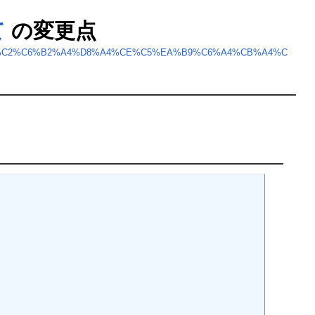
て
の変更点
CE%C5%C2%C6%B2%A4%D8%A4%CE%C5%EA%B9%C6%A4%CB%A4%C