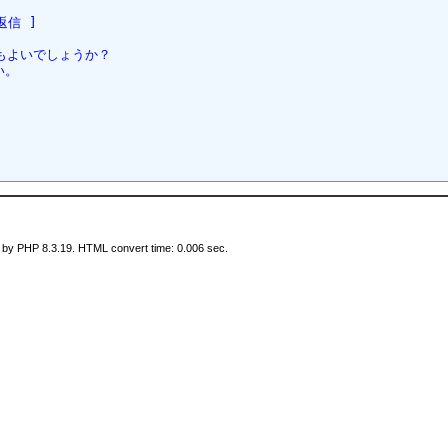
返信 ]  
てもよいでしょうか？
い。
 by PHP 8.3.19. HTML convert time: 0.006 sec.