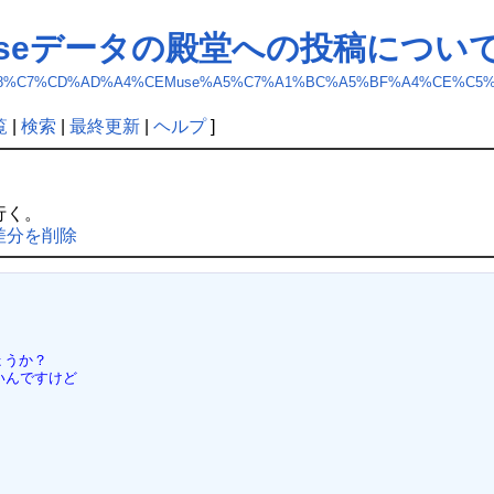
seデータの殿堂への投稿につい
%BB%B8%BB%B8%C7%CD%AD%A4%CEMuse%A5%C7%A1%BC%A5%BF%A4%
覧
|
検索
|
最終更新
|
ヘルプ
]
行く。
差分を削除
ょうか？
いんですけど