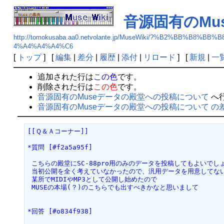
音源固有のMu
http://tomokusaba.aa0.netvolante.jp/MuseWiki/?%B2
4%A4%A4%A4%C6
[
トップ
] [
編集
|
差分
|
履歴
|
添付
|
リロード
] [
新規
|
一
追加された行は
この色
です。
削除された行は
この色
です。
音源固有のMuseデータの殿堂への投稿について
へ
音源固有のMuseデータの殿堂への投稿について の
[[Ｑ＆Ａコーナー]]
*質問 [#f2a5a95f]
 こちらの殿堂にSC-88pro用のみのデータを投稿してもよいでし
 当初公開を全く考えていなかったので、汎用データを用意してな
 某所でMIDIやMP3として公開し始めたので
 MUSEの本場(？)のこちらでも出すべきかなと思いまして
*回答 [#o834f938]