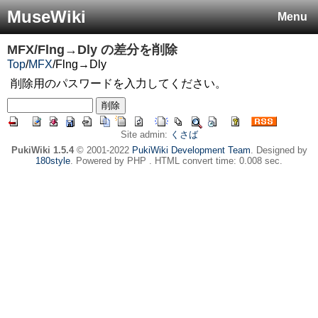
MuseWiki
Menu
MFX/Flng→Dly
の差分を削除
Top
/
MFX
/
Flng→Dly
削除用のパスワードを入力してください。
Site admin:
くさば
PukiWiki 1.5.4
© 2001-2022
PukiWiki Development Team
. Designed by
180style
. Powered by PHP . HTML convert time: 0.008 sec.