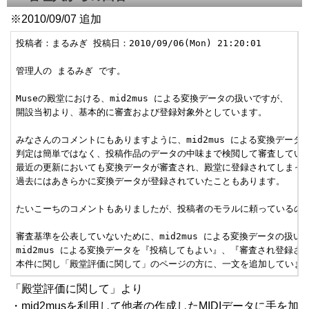
※2010/09/07 追加
投稿者：まるみぎ 投稿日：2010/09/06(Mon) 21:20:01

管理人の まるみぎ です。

Museの殿堂における、mid2mus による変換データの扱いですが、 

開設当初より、基本的に審査および登録対象外としています。

みなさんのコメントにもありますように、mid2mus による変換データで
判定は簡単ではなく、投稿作品のデータの中味まで検閲して審査していま
最近の更新においても変換データが審査され、殿堂に登録されてしまって
過去にはあきらかに変換データが登録されていたこともあります。

たいこーちのコメントもありましたが、投稿者のモラルに頼っているのが
審査基準を公表していないために、mid2mus による変換データの扱い
mid2mus による変換データを『投稿してもよい』、『審査され登録さ
本件に関し「殿堂評価に関して」のページの方に、一文を追加していま
「殿堂評価に関して」より
・mid2musを利用して他者の作成したMIDIデータに手を加