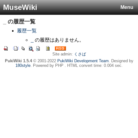
MuseWiki
Menu
_
の履歴一覧
履歴一覧
_
の履歴はありません。
Site admin:
くさば
PukiWiki 1.5.4
© 2001-2022
PukiWiki Development Team
. Designed by
180style
. Powered by PHP . HTML convert time: 0.004 sec.