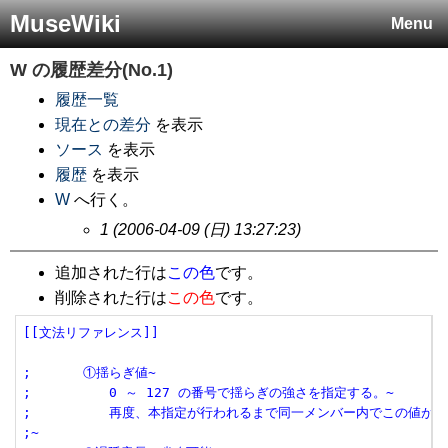
MuseWiki
Menu
W
の履歴差分(No.1)
履歴一覧
現在との差分
を表示
ソース
を表示
履歴
を表示
W
へ行く。
1 (2006-04-09 (日) 13:27:23)
追加された行は
この色
です。
削除された行は
この色
です。
[[文法リファレンス]]
;　　　　①揺らぎ値~
;　　　　　　0 ～ 127 の番号で揺らぎの強さを指定する。~
;　　　　　　再度、本指定が行われるまで同一メンバー内でこの値が維
;~