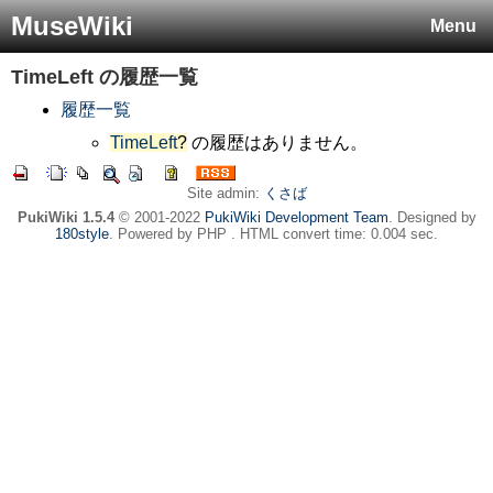
MuseWiki
Menu
TimeLeft
の履歴一覧
履歴一覧
TimeLeft
?
の履歴はありません。
Site admin:
くさば
PukiWiki 1.5.4
© 2001-2022
PukiWiki Development Team
. Designed by
180style
. Powered by PHP . HTML convert time: 0.004 sec.