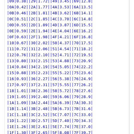
|09|0.38||29|1.72||49|3.45||69|12.8|
|0A|0.42||2A|1.77||4A|3.53||6A|13.5|
|0B|0.46||2B|1.81||4B|3.62||6B|14.1|
|0C|0.51||2C|1.85||4C|3.70||6C|14.8|
|0D|0.55||2D|1.89||4D|3.87||6D|15.5|
|0E|0.59||2E|1.94||4E|4.04||6E|16.2|
|0F|0.63||2F|1.98||4F|4.21||6F|16.8|
|10|0.67||30|2.02||50|4.37||70|17.5|
|11|0.72||31|2.06||51|4.54||71|18.2|
|12|0.76||32|2.10||52|4.71||72|19.5|
|13|0.80||33|2.15||53|4.88||73|20.9|
|14|0.84||34|2.19||54|5.05||74|22.2|
|15|0.88||35|2.23||55|5.22||75|23.6|
|16|0.93||36|2.27||56|5.38||76|24.9|
|17|0.97||37|2.31||57|5.55||77|26.2|
|18|1.01||38|2.36||58|5.72||78|27.6|
|19|1.05||39|2.40||59|6.06||79|28.9|
|1A|1.09||3A|2.44||5A|6.39||7A|30.3|
|1B|1.14||3B|2.48||5B|6.73||7B|31.6|
|1C|1.18||3C|2.52||5C|7.07||7C|33.0|
|1D|1.22||3D|2.57||5D|7.40||7D|34.3|
|1E|1.26||3E|2.61||5E|7.74||7E|37.0|
|1F|1.30||3F|2.65||5F|8.08||7F|39.7|