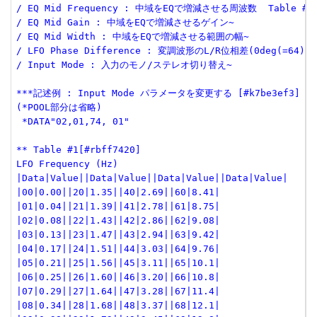
/ EQ Mid Frequency : 中域をEQで増減させる周波数  Table #3
/ EQ Mid Gain : 中域をEQで増減させるゲイン~
/ EQ Mid Width : 中域をEQで増減させる範囲の幅~
/ LFO Phase Difference : 変調波形のL/R位相差(0deg(=64
/ Input Mode : 入力のモノ/ステレオ切り替え~
***記述例 : Input Mode パラメータを変更する [#k7be3ef3]
(*POOL部分は省略)
 *DATA"02,01,74, 01"
** Table #1[#rbff7420]
LFO Frequency (Hz) 
|Data|Value||Data|Value||Data|Value||Data|Value|
|00|0.00||20|1.35||40|2.69||60|8.41|
|01|0.04||21|1.39||41|2.78||61|8.75|
|02|0.08||22|1.43||42|2.86||62|9.08|
|03|0.13||23|1.47||43|2.94||63|9.42|
|04|0.17||24|1.51||44|3.03||64|9.76|
|05|0.21||25|1.56||45|3.11||65|10.1|
|06|0.25||26|1.60||46|3.20||66|10.8|
|07|0.29||27|1.64||47|3.28||67|11.4|
|08|0.34||28|1.68||48|3.37||68|12.1|