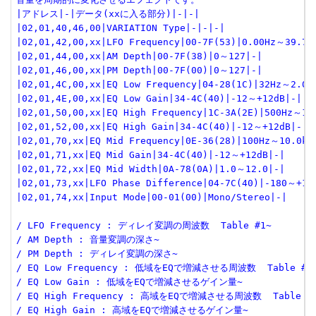
|アドレス|-|データ(xxに入る部分)|-|-|
|02,01,40,46,00|VARIATION Type|-|-|-|
|02,01,42,00,xx|LFO Frequency|00-7F(53)|0.00Hz～39.7H
|02,01,44,00,xx|AM Depth|00-7F(38)|0～127|-|
|02,01,46,00,xx|PM Depth|00-7F(00)|0～127|-|
|02,01,4C,00,xx|EQ Low Frequency|04-28(1C)|32Hz～2.0k
|02,01,4E,00,xx|EQ Low Gain|34-4C(40)|-12～+12dB|-|
|02,01,50,00,xx|EQ High Frequency|1C-3A(2E)|500Hz～16
|02,01,52,00,xx|EQ High Gain|34-4C(40)|-12～+12dB|-|
|02,01,70,xx|EQ Mid Frequency|0E-36(28)|100Hz～10.0kH
|02,01,71,xx|EQ Mid Gain|34-4C(40)|-12～+12dB|-|
|02,01,72,xx|EQ Mid Width|0A-78(0A)|1.0～12.0|-|
|02,01,73,xx|LFO Phase Difference|04-7C(40)|-180～+18
|02,01,74,xx|Input Mode|00-01(00)|Mono/Stereo|-|
/ LFO Frequency : ディレイ変調の周波数  Table #1~
/ AM Depth : 音量変調の深さ~
/ PM Depth : ディレイ変調の深さ~
/ EQ Low Frequency : 低域をEQで増減させる周波数  Table #3
/ EQ Low Gain : 低域をEQで増減させるゲイン量~
/ EQ High Frequency : 高域をEQで増減させる周波数  Table #
/ EQ High Gain : 高域をEQで増減させるゲイン量~