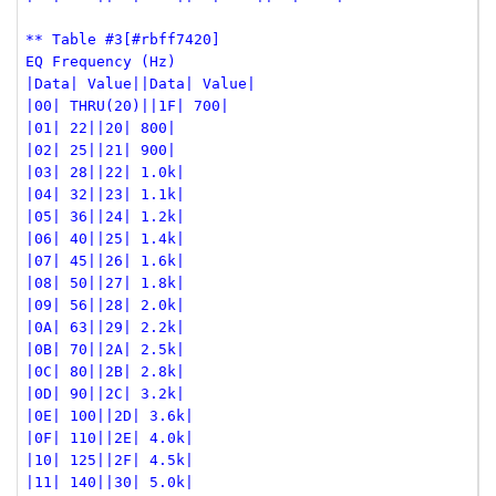
** Table #3[#rbff7420]
EQ Frequency (Hz)
|Data| Value||Data| Value|
|00| THRU(20)||1F| 700|
|01| 22||20| 800|
|02| 25||21| 900|
|03| 28||22| 1.0k|
|04| 32||23| 1.1k|
|05| 36||24| 1.2k|
|06| 40||25| 1.4k|
|07| 45||26| 1.6k|
|08| 50||27| 1.8k|
|09| 56||28| 2.0k|
|0A| 63||29| 2.2k|
|0B| 70||2A| 2.5k|
|0C| 80||2B| 2.8k|
|0D| 90||2C| 3.2k|
|0E| 100||2D| 3.6k|
|0F| 110||2E| 4.0k|
|10| 125||2F| 4.5k|
|11| 140||30| 5.0k|