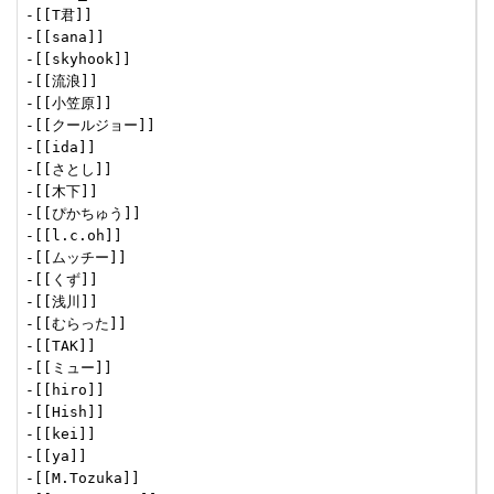
-[[T君]]

-[[sana]]

-[[skyhook]]

-[[流浪]]

-[[小笠原]]

-[[クールジョー]]

-[[ida]]

-[[さとし]]

-[[木下]]

-[[ぴかちゅう]]

-[[l.c.oh]]

-[[ムッチー]]

-[[くず]]

-[[浅川]]

-[[むらった]]

-[[TAK]]

-[[ミュー]]

-[[hiro]]

-[[Hish]]

-[[kei]]

-[[ya]]

-[[M.Tozuka]]
