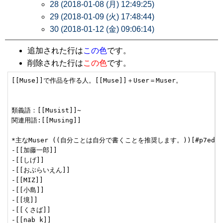
28 (2018-01-08 (月) 12:49:25)
29 (2018-01-09 (火) 17:48:44)
30 (2018-01-12 (金) 09:06:14)
追加された行は
この色
です。
削除された行は
この色
です。
[[Muse]]で作品を作る人。[[Muse]]＋User＝Muser。

類義語：[[Musist]]~

関連用語:[[Musing]]

*主なMuser ((自分ことは自分で書くことを推奨します。))[#p7edcda
-[[加藤一郎]]

-[[しげ]]

-[[おぶらいえん]]

-[[MIZ]]

-[[小島]]

-[[境]]

-[[くさば]]

-[[nab_k]]
