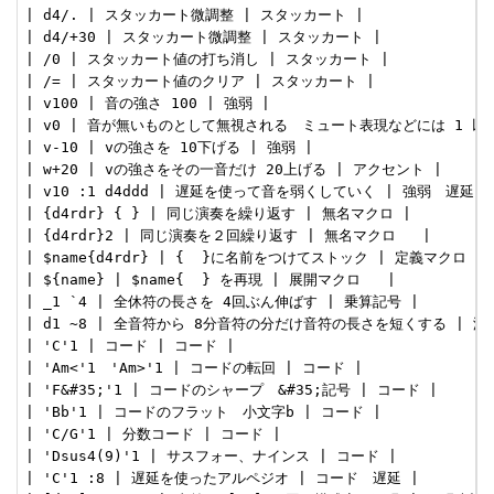
| d4/. | スタッカート微調整 | スタッカート |

| d4/+30 | スタッカート微調整 | スタッカート |

| /0 | スタッカート値の打ち消し | スタッカート |

| /= | スタッカート値のクリア | スタッカート |

| v100 | 音の強さ 100 | 強弱 |

| v0 | 音が無いものとして無視される　ミュート表現などには 1 以上
| v-10 | vの強さを 10下げる | 強弱 |

| w+20 | vの強さをその一音だけ 20上げる | アクセント |

| v10 :1 d4ddd | 遅延を使って音を弱くしていく | 強弱　遅延 |

| {d4rdr} { } | 同じ演奏を繰り返す | 無名マクロ |

| {d4rdr}2 | 同じ演奏を２回繰り返す | 無名マクロ   |

| $name{d4rdr} | {  }に名前をつけてストック | 定義マクロ |

| ${name} | $name{  } を再現 | 展開マクロ   |

| _1 `4 | 全休符の長さを 4回ぶん伸ばす | 乗算記号 |

| d1 ~8 | 全音符から 8分音符の分だけ音符の長さを短くする | 減算
| 'C'1 | コード | コード |

| 'Am<'1　'Am>'1 | コードの転回 | コード |

| 'F&#35;'1 | コードのシャープ　&#35;記号 | コード |

| 'Bb'1 | コードのフラット　小文字b | コード |

| 'C/G'1 | 分数コード | コード |

| 'Dsus4(9)'1 | サスフォー、ナインス | コード |

| 'C'1 :8 | 遅延を使ったアルペジオ | コード　遅延 |
