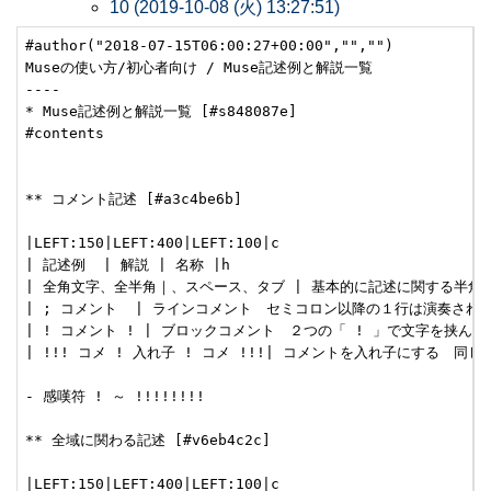
10 (2019-10-08 (火) 13:27:51)
#author("2018-07-15T06:00:27+00:00","","")

Museの使い方/初心者向け / Muse記述例と解説一覧

----

* Muse記述例と解説一覧 [#s848087e]

#contents

** コメント記述 [#a3c4be6b]

|LEFT:150|LEFT:400|LEFT:100|c

| 記述例  | 解説 | 名称 |h

| 全角文字、全半角｜、スペース、タブ | 基本的に記述に関する半角英
| ; コメント  | ラインコメント　セミコロン以降の１行は演奏されない
| ! コメント ! | ブロックコメント　２つの「 ! 」で文字を挟んだ
| !!! コメ ! 入れ子 ! コメ !!!| コメントを入れ子にする　同じ
- 感嘆符 ! ～ !!!!!!!!

** 全域に関わる記述 [#v6eb4c2c]

|LEFT:150|LEFT:400|LEFT:100|c
