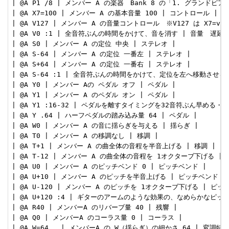
| @A P1 /8 | メンバー A の楽器　Bank 8 の「1. グランドピア
| @A X7=100 | メンバー A の基本音量 100 | コントロール |

| @A V127 | メンバー A の音量コントロール　※V127 は X7=v
| @A V0 :1 | 全音符ぶんの時間をかけて、音を消す | 音量　遅延 |
| @A S0 | メンバー A の定位 中央 | ステレオ |

| @A S-64 | メンバー A の定位 一番左 | ステレオ |

| @A S+64 | メンバー A の定位 一番右 | ステレオ |

| @A S-64 :1 | 全音符ぶんの時間をかけて、定位を左へ移動させる 
| @A Y0 | メンバー Aの ペダル オフ | ペダル |

| @A Y1 | メンバー A のペダル オン | ペダル |

| @A Y1 :16-32 | ペダルを離すタイミングを32音符ぶん早める・
| @A Y .64 | ハーフペダルの踏み込み量 64 | ペダル |

| @A W0 | メンバー A の音に揺らぎを与える | 揺らぎ |

| @A T0 | メンバー A の移調なし | 移調 |

| @A T+1 | メンバー A の曲全体の音程を半音上げる | 移調 |

| @A T-12 | メンバー A の曲全体の音程を 1オクターブ下げる | 移
| @A U0 | メンバー A のピッチベンド 0 | ピッチベンド |

| @A U+10 | メンバー A のピッチを半音上げる | ピッチベンド |

| @A U-120 | メンバー A のピッチを 1オクターブ下げる | ピッチ
| @A U+120 :4 | ギターのアームのような効果の、なめらかなピッ
| @A R40 | メンバーA のリバーブ量 40 | 残響 |

| @A Q0 | メンバーA のコーラス量 0 | コーラス |

| @A W=64.. | メンバーA の W（揺らぎ）の細かさ 64 | 変調特性 