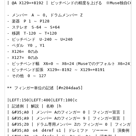
| @A X129=+8192 | ピッチベンドの精度を上げる　※Muse独自CC&#
- メンバー　A ～ O, ドラムメンバー Z

- 楽器　P 1 ～ P128

- ステレオ　S-64 ～ S+64

- 移調　T-120 ～ T+120

- ピッチベンド　U-240 ～ U+240

- ペダル　Y0 , Y1

- X126=　0のみ

- X127=　0のみ

- ピッチベンド幅　X6=0 ～ X6=24（Museでのデフォルト X6=24）

- ピッチベンド拡張　X129=-8192 ～ X129=+8191

- その他　0 ～ 127

** フィンガー単位の記述 [#n204daa5]

|LEFT:150|LEFT:400|LEFT:100|c

| 記述例 | 解説 | 名称 |h

| &#35;A0 | メンバー Aのフィンガー 0 | フィンガー宣言 |

| &#35;A9 | メンバー Aのフィンガー 9 | フィンガー宣言 |

| &#35;Z0 | ドラム専用メンバー Zの フィンガー 0 | フィンガー宣
| &#35;A0　o4　d4rmf s1 | ドレミファ　ソーーー  | 演奏例 |
