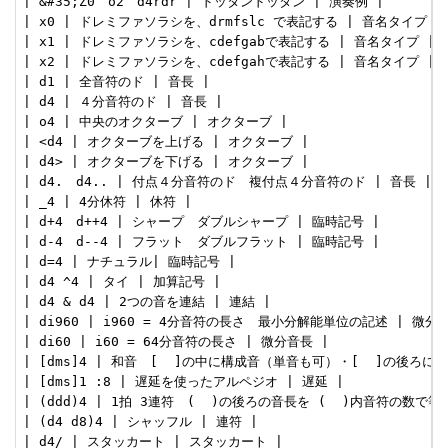
| &#35;Z0　o2　d4rdr | ドッタンドッタン | 演奏例 |

| x0 | ドレミファソラシを、drmfslc で表記する | 音名タイプ |

| x1 | ドレミファソラシを、cdefgabで表記する | 音名タイプ |

| x2 | ドレミファソラシを、cdefgahで表記する | 音名タイプ |

| d1 | 全音符のド | 音長 |

| d4 | ４分音符のド | 音長 |

| o4 | 中央のオクターブ | オクターブ |

| <d4 | オクターブを上げる | オクターブ |

| d4> | オクターブを下げる | オクターブ |

| d4.　d4.. | 付点４分音符のド　複付点４分音符のド | 音長 |

| _4 | 4分休符 | 休符 |

| d+4　d++4 | シャープ　ダブルシャープ | 臨時記号 |

| d-4　d--4 | フラット　ダブルフラット | 臨時記号 |

| d=4 | ナチュラル| 臨時記号 |

| d4 ^4 | タイ | 加算記号 |

| d4 & d4 | 2つの音を連結 | 連結 |

| di960 | i960 = 4分音符の長さ　最小分解能単位の記述 | 微分音
| di60 | i60 = 64分音符の長さ | 微分音長 |

| [dms]4 | 和音　[  ]の中に構成音（単音も可）・[  ]の後ろに音長
| [dms]1 :8 | 遅延を使ったアルペジオ | 遅延 |

| (ddd)4 | 1拍 3連符　(  )の後ろの音長を (  )内音符の数で等分
| (d4 d8)4 | シャッフル | 連符 |

| d4/ | スタッカート | スタッカート |
