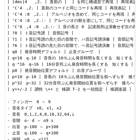
| [dms]4   ,2. | 直前の [  ] を同じ構成音で再現 | 再現表記 |
| 'C'4　,2. | 直前のコードと同じコードを再現 | 再現表記 |

| 'C'4 :8　,2.: | アルペジオを含めて、同じコードを再現 | 再現表
| 'C'4 :8　,2.:- | アルペジオの順を逆にして、同じコードを再現 
| 'C'0　,4 :8　,2.:- | 音の長さ 0　記述箇所は演奏せず次の再
| ?0 | ト音記号譜 | 音部記号 |

| ?1 | ト音記号譜の見た目の音階で、ハ音記号譜演奏 | 音部記号 |

| ?6 | ト音記号譜の見た目の音階で、ヘ音記号譜演奏 | 音部記号 |

| q0 | 発音時間デフォルト | 止音グルーヴ  |

| q+10　q-10 | 音長の 10％ぶん発音時間を長くする　短くする | 
| q ^16　q~16 | 16分音符ぶん発音時間を長くする　短くする | 止
| p0 | 発音開始位置デフォルト | 出音グルーヴ |

| p+10　p-10 | 音長の 10％ぶん発音開始位置を前へずらす　後ろへ
| p^32　p~32 | 32分音符ぶん発音開始位置を前へずらす　後ろへずら
| y++/-2 | 調性 \++ と 移調 T-2 を一括指定 | 移調楽器 |

- フィンガー　0 ～ 9

- 音名タイプ　x0, x1, x2

- 音長　0,1,2,4,8,16,32,64,i

- 音階　o- d ～ o9 s

- 出音　p-100 ～ p+100

- 止音　q-100 ～ q+100

- 強弱　v0 ～ v127
