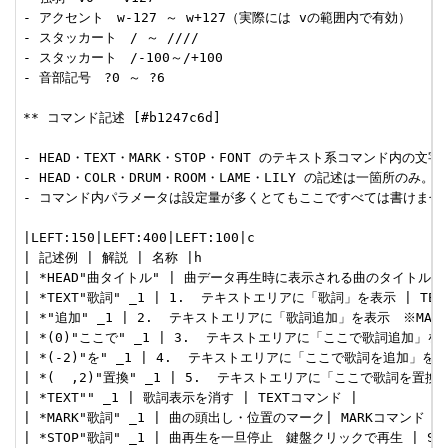
- アクセント　w-127 ～ w+127（実際には vの範囲内で有効）

- スタッカート　/ ～ ////

- スタッカート　/-100～/+100

- 音部記号　?0 ～ ?6

** コマンド記述 [#b1247c6d]

- HEAD・TEXT・MARK・STOP・FONT のテキスト系コマンド内の
- HEAD・COLR・DRUM・ROOM・LAME・LILY の記述は一箇所のみ。

- コマンド内パラメータは設定量が多くとてもここですべては書けません
|LEFT:150|LEFT:400|LEFT:100|c

| 記述例 | 解説 | 名称 |h

| *HEAD"曲タイトル" | 曲データ再生時に表示される曲のタイトル | 
| *TEXT"歌詞" _1 | 1.  テキストエリアに「歌詞」を表示 | TEX
| *"追加" _1 | 2.  テキストエリアに「歌詞追加」を表示　※MARK・
| *(0)"ここで" _1 | 3.  テキストエリアに「ここで歌詞追加」を表示
| *(-2)"を" _1 | 4.  テキストエリアに「ここで歌詞を追加」を表示
| *(  ,2)"置換" _1 | 5.  テキストエリアに「ここで歌詞を置換」
| *TEXT"" _1 | 歌詞表示を消す | TEXTコマンド |

| *MARK"歌詞" _1 | 曲の頭出し・位置のマーク| MARKコマンド |

| *STOP"歌詞" _1 | 曲再生を一旦停止　鍵盤クリックで再生 | STO