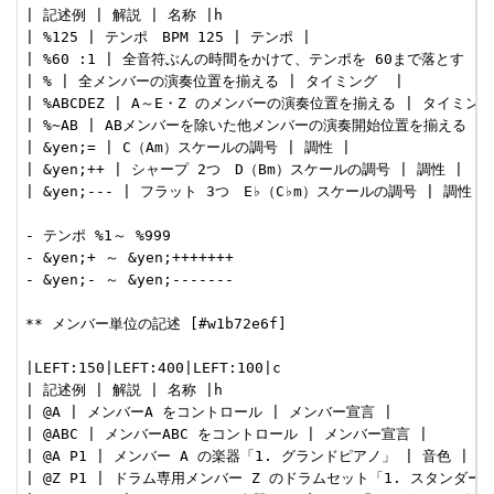
| 記述例 | 解説 | 名称 |h

| %125 | テンポ　BPM 125 | テンポ |

| %60 :1 | 全音符ぶんの時間をかけて、テンポを 60まで落とす | 
| % | 全メンバーの演奏位置を揃える | タイミング  |

| %ABCDEZ | A～E・Z のメンバーの演奏位置を揃える | タイミング 
| %~AB | ABメンバーを除いた他メンバーの演奏開始位置を揃える | 
| &yen;= | C（Am）スケールの調号 | 調性 |

| &yen;++ | シャープ 2つ　D（Bm）スケールの調号 | 調性 |

| &yen;--- | フラット 3つ　E♭（C♭m）スケールの調号 | 調性 |

- テンポ %1～ %999

- &yen;+ ～ &yen;+++++++

- &yen;- ～ &yen;-------

** メンバー単位の記述 [#w1b72e6f]

|LEFT:150|LEFT:400|LEFT:100|c

| 記述例 | 解説 | 名称 |h

| @A | メンバーA をコントロール | メンバー宣言 |

| @ABC | メンバーABC をコントロール | メンバー宣言 |

| @A P1 | メンバー A の楽器「1. グランドピアノ」 | 音色 |

| @Z P1 | ドラム専用メンバー Z のドラムセット「1. スタンダード」