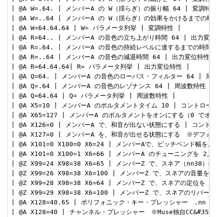
| @A W=.64. | メンバーA の W（揺らぎ）の振り幅 64 | 変調特性 
| @A W=..64 | メンバーA の W（揺らぎ）の効果をかけるまでの時間 
| @A W=64.64.64 | W= パラメータ列挙 | 変調特性 |

| @A R=64.. | メンバーA の音色の立ち上がり時間 64 | 出力変位特
| @A R=.64. | メンバーA の音色の持続レベルに達するまでの時間 6
| @A R=..64 | メンバーA の音色の減退時間 64 | 出力変位特性 |
| @A R=64.64.64| R= パラメータ列挙 | 出力変位特性 |

| @A Q=64. | メンバーA の音色のローパス・フィルター 64 | 周波
| @A Q=.64 | メンバーA の音色のレゾナンス 64 | 周波数特性 |

| @A Q=64.64 | Q= パラメータ列挙 | 周波数特性 |

| @A X5=10 | メンバーA のポルタメントタイム 10 | コントロール 
| @A X65=127 | メンバーA のポルタメントをオンにする（0 でオフ
| @A X126=0 | メンバーA で、和音が出ない状態にする | コントロー
| @A X127=0 | メンバーA を、和音が出せる状態にする　※デフォル
| @A X101=0 X100=0 X6=24 | メンバーAで、ピッチベンド幅
| @A X101=0 X100=1 X6=66 | メンバーA のチューニングを 
| @Z X99=24 X98=38 X6=65 | メンバーZ で、スネア（nn38
| @Z X99=26 X98=38 X6=100 | メンバーZ で、スネアの音量を 
| @Z X99=28 X98=38 X6=64 | メンバーZ で、スネアの定位を 
| @Z X99=29 X98=38 X6=100 | メンバーZ で、スネアのリバー
| @A X128=40.65 | ポリフォニック・キー・プレッシャー　.nn で
| @A X128=40 | チャンネル・プレッシャー　※Muse独自CC&#35; 