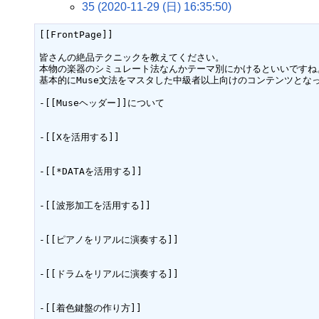
35 (2020-11-29 (日) 16:35:50)
[[FrontPage]]

皆さんの絶品テクニックを教えてください。

本物の楽器のシミュレート法なんかテーマ別にかけるといいですね。
基本的にMuse文法をマスタした中級者以上向けのコンテンツとなっ
-[[Museヘッダー]]について

-[[Xを活用する]]

-[[*DATAを活用する]]

-[[波形加工を活用する]]

-[[ピアノをリアルに演奏する]]

-[[ドラムをリアルに演奏する]]

-[[着色鍵盤の作り方]]
