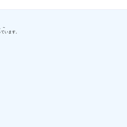
~

ています。
