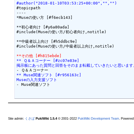
#author("2018-01-10T03:53:25+00:00","","")
#topicpath

----

*Museの使い方 [#f6ecb143]

**初心者向け [#y6a80ada]

#include(Museの使い方/初心者向け,notitle)

**中級者以上向け [#h5ddbc9e]

#include(Museの使い方/中級者以上向け,notitle)

**その他 [#h815ebde]
** Ｑ＆Ａコーナー [#zc07e83e]
掲示板にあった質問と回答をそのまま転載していきたいと思います
** Muse関連ソフト [#r956163c]
Museの入力支援ソフト
- Muse関連ソフト

Site admin:
くさば
PukiWiki 1.5.4
© 2001-2022
PukiWiki Development Team
. Powered