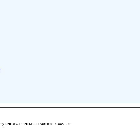
。
 by PHP 8.3.19. HTML convert time: 0.005 sec.