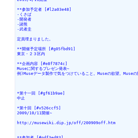
**参加予定者 [#l2a03e48]
-くさば
-開発者
-諸熊
-武者圭
定員埋まりました。
**開催予定場所 [#g05fbd91]
東京・２３区内
**企画内容 [#e8f7874c]
Museに関するプレゼン発表~
例)Museデータ製作で気をつけていること。Museの欲望。Mus
*第十一回 [#gf61b9ae]
中止
*第十回 [#v526ccf5]
2009/10/11開催~
http://musewiki.dip.jp/off/200909off.htm
**参加者 [#gdf3ed83]