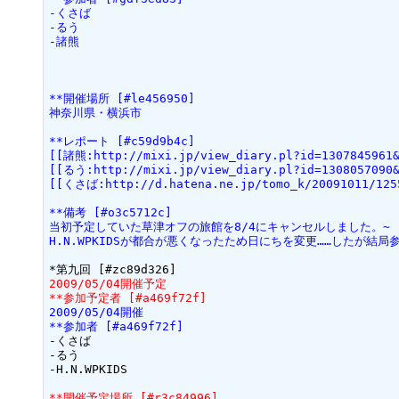
-くさば
-るう
-諸熊
**開催場所 [#le456950]
神奈川県・横浜市
**レポート [#c59d9b4c]
[[諸熊:http://mixi.jp/view_diary.pl?id=130784596
[[るう:http://mixi.jp/view_diary.pl?id=130805709
[[くさば:http://d.hatena.ne.jp/tomo_k/20091011/125
**備考 [#o3c5712c]
当初予定していた草津オフの旅館を8/4にキャンセルしました。~
H.N.WPKIDSが都合が悪くなったため日にちを変更……したが結
2009/05/04開催予定
**参加予定者 [#a469f72f]
2009/05/04開催
**参加者 [#a469f72f]
-くさば

-るう

-H.N.WPKIDS

**開催予定場所 [#r3c84996]