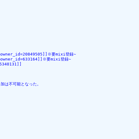
1&owner_id=20849505]]※要mixi登録~
0&owner_id=633164]]※要mixi登録~
5340131]]
局参加は不可能となった。