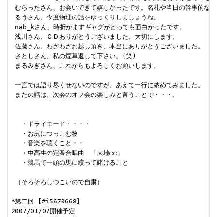
 むらったさん、お会いできて嬉しかったです。名札や当日の幹事的な動き
 るうさん、今度物理の話をゆっくりしましょうね。

 nab_kさん、時折かますギャグがとっても面白かったです。

 浅川さん、ＣＤありがとうございました。大切にします。

 佐藤さん、わざわざお越し頂き、本当にありがとうございました。

 さとしさん、私の煙草返して下さい。(笑)

 まるみぎさん、これからもよろしくお願いします。 

 一言では語り尽くせないのですが、あえて一行に納めてみました。

 またの話は、次会のオフ会の楽しみと言うことで・・・。

 　・ドライモード・・・・

 　・お尻につっこむ物

 　・音楽を聴くこと・・

 　・中高生の定番合唱曲　「大地○○」

 　・競馬で一頭の馬に絞って賭けること 

 （そろそろしつこいので自粛）

*第二回 [#i5670668]

2007/01/07開催予定
