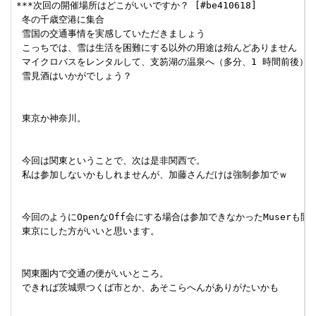
***次回の開催場所はどこがいいですか？ [#be410618]

 冬の千歳空港に集合

 雪国の交通事情を実感していただきましょう

 こっちでは、雪は生活を困難にする以外の用途は殆んどありません

 マイクロバスをレンタルして、支笏湖の温泉へ（多分、1 時間前後）

 雪見酒はいかがでしょう？

 東京か神奈川。

 今回は関東ということで、次は是非関西で。

 私は参加しないかもしれませんが、加藤さんだけは強制参加でｗ

 今回のようにOpenなOff会にする場合は参加できなかったMuserも開
 東京にした方がいいと思います。

 関東圏内で交通の便がいいところ。

 できれば茨城県つくば市とか、あそこらへんがありがたいかも
