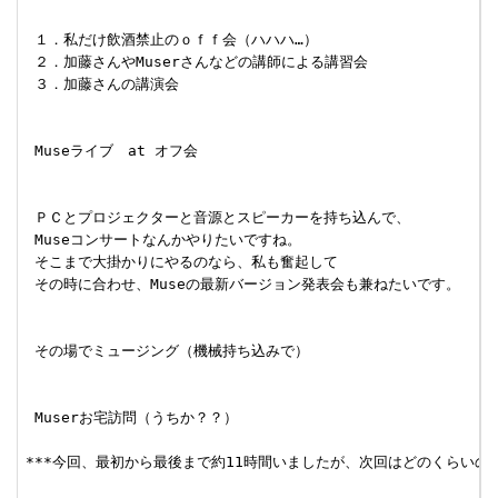
 １．私だけ飲酒禁止のｏｆｆ会（ハハハ…）

 ２．加藤さんやMuserさんなどの講師による講習会

 ３．加藤さんの講演会

 Museライブ　at オフ会

 ＰＣとプロジェクターと音源とスピーカーを持ち込んで、

 Museコンサートなんかやりたいですね。

 そこまで大掛かりにやるのなら、私も奮起して

 その時に合わせ、Museの最新バージョン発表会も兼ねたいです。

 その場でミュージング（機械持ち込みで）

 Muserお宅訪問（うちか？？）

***今回、最初から最後まで約11時間いましたが、次回はどのくらいの長さの