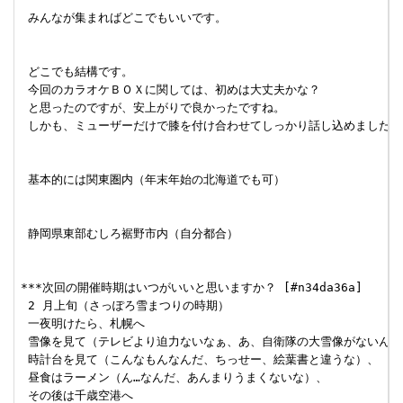
 みんなが集まればどこでもいいです。

 どこでも結構です。

 今回のカラオケＢＯＸに関しては、初めは大丈夫かな？

 と思ったのですが、安上がりで良かったですね。

 しかも、ミューザーだけで膝を付け合わせてしっかり話し込めましたし。
 基本的には関東圏内（年末年始の北海道でも可）

 静岡県東部むしろ裾野市内（自分都合）

***次回の開催時期はいつがいいと思いますか？ [#n34da36a]

 2 月上旬（さっぽろ雪まつりの時期）

 一夜明けたら、札幌へ

 雪像を見て（テレビより迫力ないなぁ、あ、自衛隊の大雪像がないんだ）
 時計台を見て（こんなもんなんだ、ちっせー、絵葉書と違うな）、

 昼食はラーメン（ん…なんだ、あんまりうまくないな）、

 その後は千歳空港へ
