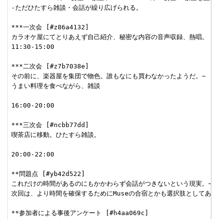
-ただひたすら雑談・会話が繰り広げられる。

***一次会 [#z86a4132]

カラオケ屋にてとりあえず自己紹介、秘密な内容の音声収録、熱唱。

11:30-15:00

***二次会 [#z7b7038e]

その前に、楽器屋を集団で物色。誰もなにも買わなかったようだ。~

うまい料理を食べながら、雑談

16:00-20:00

***三次会 [#ncbb77dd]

喫茶店に移動。ひたすら雑談。

20:00-22:00

**問題点 [#yb42d522]

これだけの時間があるのにもかかわらず会話がつきないという現実。~

次回は、より時間を確保するためにMuseの合宿とかも選択肢としてある。
**参加者による事後アンケート [#h4aa069c]
