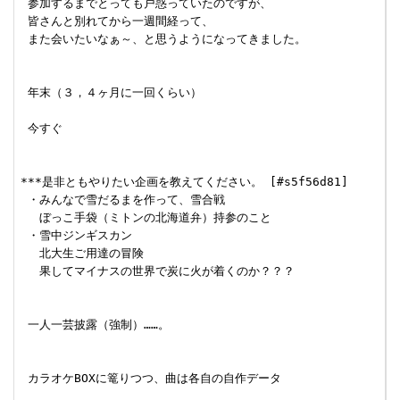
 参加するまでとっても戸惑っていたのですが、

 皆さんと別れてから一週間経って、

 また会いたいなぁ～、と思うようになってきました。

 年末（３，４ヶ月に一回くらい）

 今すぐ

***是非ともやりたい企画を教えてください。 [#s5f56d81]

 ・みんなで雪だるまを作って、雪合戦

 　ぼっこ手袋（ミトンの北海道弁）持参のこと

 ・雪中ジンギスカン

 　北大生ご用達の冒険

 　果してマイナスの世界で炭に火が着くのか？？？

 一人一芸披露（強制）……。

 カラオケBOXに篭りつつ、曲は各自の自作データ
