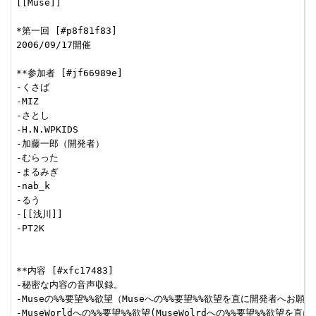
[[Muse]]

*第一回 [#p8f81f83]

2006/09/17開催

**参加者 [#jf66989e]

-くさば

-MIZ

-さとし

-H.N.WPKIDS

-加藤一郎（開発者）

-むらった

-まるみぎ

-nab_k

-るう

-[[浅川]]

-PT2K

**内容 [#xfc17483]

-秘密な内容の音声収録。

-Museの%%要望%%欲望（Museへの%%要望%%欲望を直に開発者へお願い）
-MuseWorldへの%%要望%%欲望(MuseWolrdへの%%要望%%欲望を直