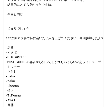
 結果的にとても良かったですね。

 今回と同じ

 泊まりでしょう

***次回オフ会で特に会いたい人を上げてください。今回参加した人でもして
-名越

-くさば

-H.N.WPKIDS

-MUSE WORLDの存在すら知ってるか怪しいくらいの超ライトユーザー

-トッチー

-さとし

-taka

-taku

-Sheena

-竹内

-T.Monma

-ASAJI

-岡林
