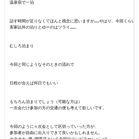
 温泉宿で一泊

 話す時間が足りなくてほんと残念に思いますが……やはり、今回くらいの時
 実家以外の泊りとゆーのはツライ……。

 むしろ泊まり

 今回と同じようなそのときの流れで

 日程が合えば何日でもいい

 もちろん泊まりでしょう（可能な方は）

 一次会だけ参加の方の交通の便も考えて欲しいです。

 今回のようにｎ次会として区切っていった方が、

 参加者が自由に出入りできて良いかもしれません。

 カラオケ→酒→喫茶店という今回のコンビネーションは、
