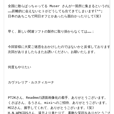
 全国に散らばっちゃってる Muser さんが一箇所に集まるというのは
 ……距離的に会えないヒトがどうしても出てきてしまいます(^^;

 日本のあちこちで同日オフとかあったら面白かったりして(笑)

 早く、新しい関連ソフトの製作に取り掛からなくては……；

 今回皆様に大変ご迷惑をおかけしたのではないかと反省しております。

 次回がありましたらまたお誘いください。お願いたします。

 何度もやりたい

 カヴァレリア・ルスティカーナ

 PT2Kさん、Readmeの譜面画像化の着手、ありがとうございます。

 くさばさん、るうさん、mixiへのご招待、ありがとうございます。

 MIZさん、握手してくれて、ありがとうございます。(笑)

 H.N.WPKIDSさん、遠方より来たりて、素敵な笑顔をありがとうござい