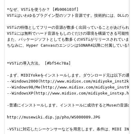
*なぜ、VSTiを使うか？ [#b906103f]

VSTiはいわゆるプラグイン型のソフト音源です。技術的には、DLLの形
VSTiの特徴としてフリーの音源が数多く出回っていることがあげられ
VSTiには無料でハード音源をもしのぐだけの環境を構築できる可能性を秘
また、パッケージソフトとしても数多くのVSTiがリリースされています。比
ちなみに、Hyper CanvasのエンジンはSONAR4以降に付属し
*VSTiの導入方法。 [#bf54c78a]

-まず、MIDIYokeをインストールします。ダウンロード元は以下の通り。
--Windows2000(http://www.midiox.com/midiyoke_inst2k.ht
--Windows98/Me(http://www.midiox.com/midiyoke_inst98.h
--WindowsXP(http://www.midiox.com/midiyoke_instxp.htm)
-普通にインストールします。インストールに成功するとMuseの音源の
http://musewiki.dip.jp/pho/WS000089.JPG

-VSTiに対応したシーケンサーなどを用意します。条件は、MIDI IN