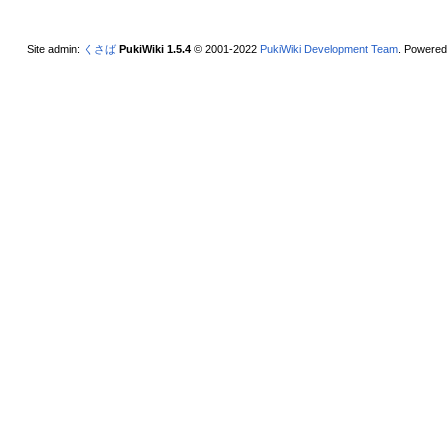
Site admin:
くさば
PukiWiki 1.5.4
© 2001-2022
PukiWiki Development Team
. Powered