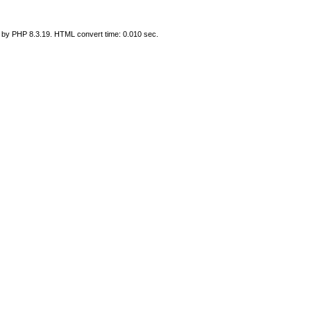
 by PHP 8.3.19. HTML convert time: 0.010 sec.